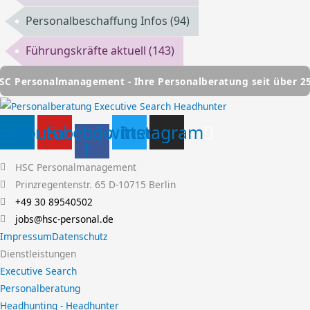
Personalbeschaffung Infos
(94)
Führungskräfte aktuell
(143)
onalmanagement - Ihre Personalberatung seit über 25 Jahre
nkedin
Youtube
Facebook-
Twitter
Instagram
f
HSC Personalmanagement
Prinzregentenstr. 65 D-10715 Berlin
+49 30 89540502
jobs@hsc-personal.de
Impressum
Datenschutz
Dienstleistungen
Executive Search
Personalberatung
Headhunting - Headhunter