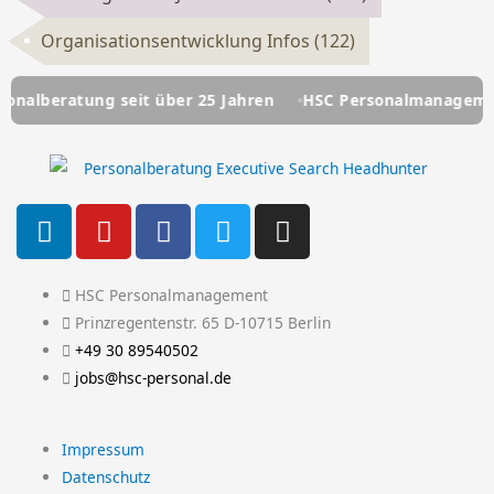
Organisationsentwicklung Infos
(122)
eratung seit über 25 Jahren
HSC Personalmanagement - Ih
L
Y
F
T
I
i
o
a
w
n
n
u
c
i
s
k
t
e
t
t
HSC Personalmanagement
e
u
b
t
a
Prinzregentenstr. 65 D-10715 Berlin
d
b
o
e
g
+49 30 89540502
i
e
o
r
r
jobs@hsc-personal.de
n
k
a
-
m
Impressum
f
Datenschutz