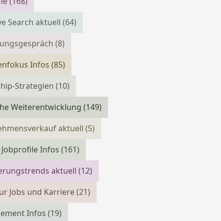
ile
(168)
ve Search aktuell
(64)
llungsgespräch
(8)
enfokus Infos
(85)
hip-Strategien
(10)
che Weiterentwicklung
(149)
ehmensverkauf aktuell
(5)
 Jobprofile Infos
(161)
erungstrends aktuell
(12)
ur Jobs und Karriere
(21)
cement Infos
(19)