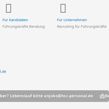
Für Kandidaten
Für Unternehmen
Führungskräfte Beratung
Recruiting für Führungskräfte
l.de
📩
jobs@hsc-personal.de
lauf bitte an
Bewerber? Le