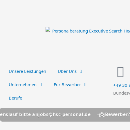
Zum
Inhalt
springen
Unsere Leistungen
Über Uns
Unternehmen
Für Bewerber
+49 30
Bundesw
Berufe
📩
jobs@hsc-personal.de
te an
Bewerber? Lebenslauf