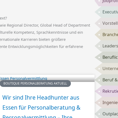
Jobprof
Executi
ext?
Vorste
wie Regional Director, Global Head of Department
lturelle Kompetenz, Sprachkenntnisse und ein
Branch
ernationale Karrieren bieten größere
Leaders
ente Entwicklungsmöglichkeiten für erfahrene
Berufli
Untern
Beruf &
BOUTIQUE PERSONALBERATUNG AKTUELL
Rekruti
Wir sind Ihre Headhunter aus
Ingenie
Essen für Personalberatung &
Outpla
Personalvermittlung – Ihre