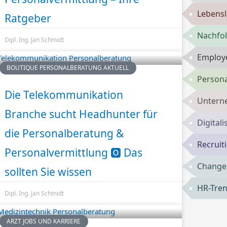
Lebensl
Ratgeber
Nachfol
Dipl. Ing. Jan Schmidt
Employe
BOUTIQUE PERSONALBERATUNG AKTUELL
Persona
Die Telekommunikation
Untern
Branche sucht Headhunter für
Digital
die Personalberatung &
Recruit
Personalvermittlung 🅾️ Das
Change
sollten Sie wissen
HR-Tren
Dipl. Ing. Jan Schmidt
ARZT JOBS UND KARRIERE