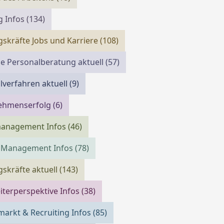
g Infos
(134)
skräfte Jobs und Karriere
(108)
e Personalberatung aktuell
(57)
verfahren aktuell
(9)
ehmenserfolg
(6)
management Infos
(46)
m Management Infos
(78)
skräfte aktuell
(143)
iterperspektive Infos
(38)
markt & Recruiting Infos
(85)