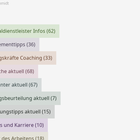
chmidt
ldienstleister Infos
(62)
menttipps
(36)
gskräfte Coaching
(33)
che aktuell
(68)
ter aktuell
(67)
gsbeurteilung aktuell
(7)
ngstipps aktuell
(15)
bs und Karriere
(10)
 des Arbeitens
(18)