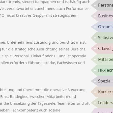
t Markttrends, steuert Kampagnen und ist häufig auch
Persona
 Welt verantwortet er zunehmend auch Performance-
MO muss kreatives Gespür mit strategischem
Busines
Organis
Selbst
 eines Unternehmens zuständig und berichtet meist
C-Level
 für die strategische Ausrichtung seines Bereichs.
Beispiel Personal, Einkauf oder IT, und ist operativ
Mitarbe
 Rollen erfordern Führungsstärke, Fachwissen und
HR-Tech
Spezial
r Abteilung und übernimmt die operative Steuerung
Karrie
Er ist Bindeglied zwischen Mitarbeitern und
Leaders
ür die Umsetzung der Tagesziele. Teamleiter sind oft
 neben Fachkompetenz auch soziale