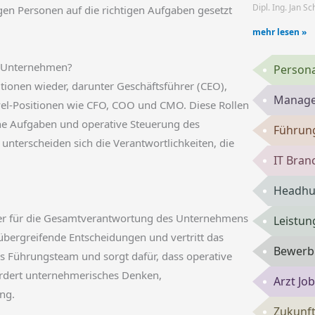
Dipl. Ing. Jan S
tigen Personen auf die richtigen Aufgaben gesetzt
mehr lesen »
im Unternehmen?
Persona
tionen wieder, darunter Geschäftsführer (CEO),
Manage
Level-Positionen wie CFO, COO und CMO. Diese Rollen
he Aufgaben und operative Steuerung des
Führun
terscheiden sich die Verantwortlichkeiten, die
IT Bran
Headhun
nder für die Gesamtverantwortung des Unternehmens
Leistun
 übergreifende Entscheidungen und vertritt das
Bewerbu
s Führungsteam und sorgt dafür, dass operative
fordert unternehmerisches Denken,
Arzt Jo
ng.
Zukunft