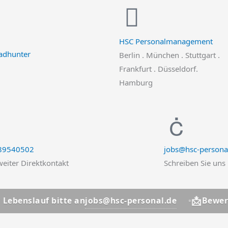
HSC Personalmanagement
Berlin . München . Stuttgart .
Frankfurt . Düsseldorf.
Hamburg
 89540502
jobs@hsc-persona
eiter Direktkontakt
Schreiben Sie uns
📩
jobs@hsc-personal.de
 bitte an
Bewerber? Lebens