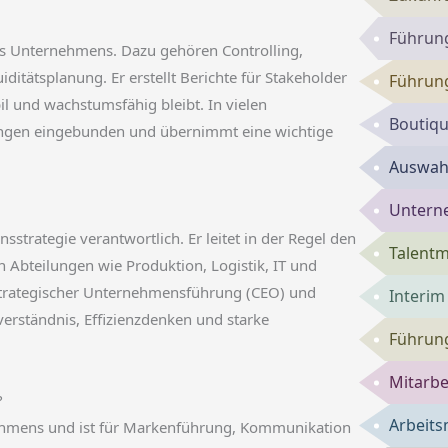
Führun
nes Unternehmens. Dazu gehören Controlling,
itätsplanung. Er erstellt Berichte für Stakeholder
Führung
il und wachstumsfähig bleibt. In vielen
Boutiqu
ungen eingebunden und übernimmt eine wichtige
Auswahl
Untern
trategie verantwortlich. Er leitet in der Regel den
Talent
n Abteilungen wie Produktion, Logistik, IT und
 strategischer Unternehmensführung (CEO) und
Interi
erständnis, Effizienzdenken und starke
Führung
Mitarbe
?
Arbeits
nehmens und ist für Markenführung, Kommunikation