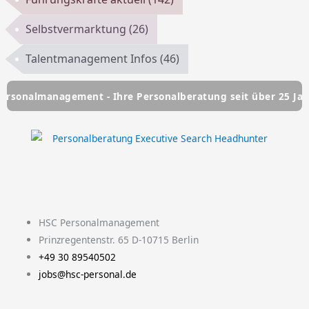
Selbstvermarktung
(26)
Talentmanagement Infos
(46)
agement - Ihre Personalberatung seit über 25 Jahren
HSC
L
Y
F
T
I
i
o
a
w
n
HSC Personalmanagement
n
u
c
i
s
Prinzregentenstr. 65 D-10715 Berlin
+49 30 89540502
k
t
e
t
t
jobs@hsc-personal.de