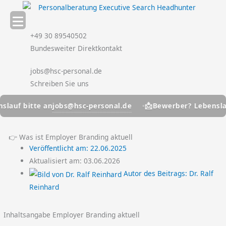
Zum
Inhalt
springen
+49 30 89540502
Bundesweiter Direktkontakt
jobs@hsc-personal.de
Schreiben Sie uns
📩
jobs@hsc-personal.de
bitte an
Bewerber? Lebenslauf bit
👉 Was ist Employer Branding aktuell
Veröffentlicht am:
22.06.2025
Aktualisiert am: 03.06.2026
Autor des Beitrags:
Dr. Ralf
Reinhard
Inhaltsangabe Employer Branding aktuell