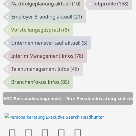
Nachfolgeplanung aktuell
(10)
Jobprofile
(168)
Employer Branding aktuell
(21)
Vorstellungsgespräch
(8)
Unternehmensverkauf aktuell
(5)
Interim Management Infos
(78)
Talentmanagement Infos
(46)
Branchenfokus Infos
(85)
Personalmanagement - Ihre Personalberatung seit über 25 J
L
Y
F
T
I