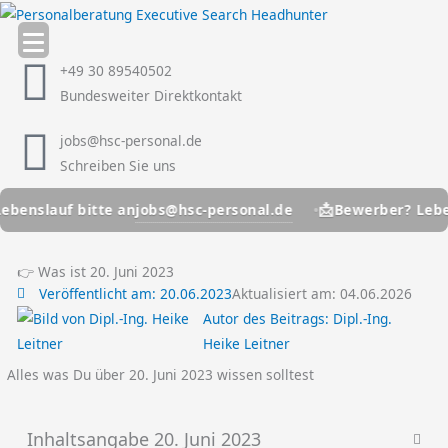
Zum
Inhalt
springen
+49 30 89540502
Bundesweiter Direktkontakt
jobs@hsc-personal.de
Schreiben Sie uns
📩
jobs@hsc-personal.de
nslauf bitte an
Bewerber? Lebensla
👉 Was ist 20. Juni 2023
Veröffentlicht am:
20.06.2023
Aktualisiert am: 04.06.2026
Autor des Beitrags:
Dipl.-Ing.
Heike Leitner
Alles was Du über 20. Juni 2023 wissen solltest
Inhaltsangabe 20. Juni 2023