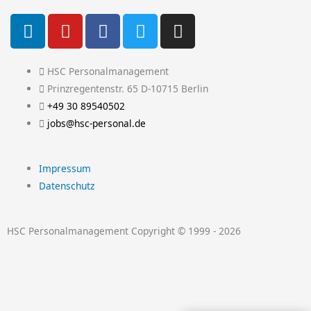
L
Y
F
T
I
i
o
a
w
n
n
u
c
i
s
k
t
e
t
t
HSC Personalmanagement
e
u
b
t
a
Prinzregentenstr. 65 D-10715 Berlin
d
b
o
e
g
+49 30 89540502
i
e
o
r
r
jobs@hsc-personal.de
n
k
a
-
m
Impressum
f
Datenschutz
HSC Personalmanagement Copyright © 1999 - 2026