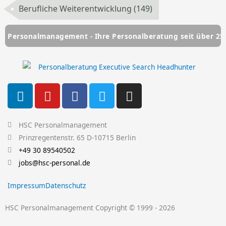
Berufliche Weiterentwicklung
(149)
rsonalmanagement - Ihre Personalberatung seit über 25 Jahr
L
Y
F
T
I
i
o
a
w
n
n
u
c
i
s
k
t
e
t
t
HSC Personalmanagement
e
u
b
t
a
Prinzregentenstr. 65 D-10715 Berlin
d
b
o
e
g
+49 30 89540502
i
e
o
r
r
jobs@hsc-personal.de
n
k
a
Impressum
Datenschutz
-
m
f
HSC Personalmanagement Copyright © 1999 - 2026