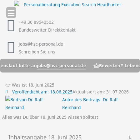
Zum
Inhalt
springen
+49 30 89540502
Bundesweiter Direktkontakt
jobs@hsc-personal.de
Schreiben Sie uns
📩
jobs@hsc-personal.de
lauf bitte an
Bewerber? Lebenslau
👉 Was ist 18. Juni 2025
Veröffentlicht am:
18.06.2025
Aktualisiert am: 31.07.2026
Autor des Beitrags:
Dr. Ralf
Reinhard
Alles was Du über 18. Juni 2025 wissen solltest
Inhaltsangabe 18. Juni 2025