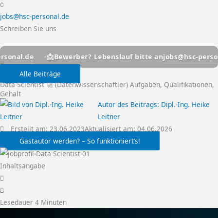
jobs@hsc-personal.de
Schreiben Sie uns
📩
📩
jobs@hsc-personal.de
Bewerber? Lebenslauf bitte an
Alle Beiträge
Data Scientist 🚀 (Datenwissenschaftler) Aufgaben, Qualifikationen,
Gehalt
Autor des Beitrags:
Dipl.-Ing. Heike
Leitner
Erstellt am:
23.06.2023
Aktualisiert am: 04.06.2026
Gastautor werden? – So funktioniert’s!
Inhaltsangabe
Lesedauer
4
Minuten