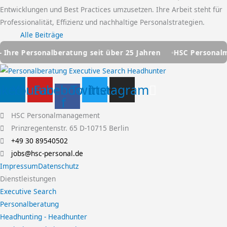
Entwicklungen und Best Practices umzusetzen. Ihre Arbeit steht für
Professionalität, Effizienz und nachhaltige Personalstrategien.
Alle Beiträge
g seit über 25 Jahren
HSC Personalmanagement - Ihre Per
nkedin
Youtube
Facebook-
Twitter
Instagram
f
HSC Personalmanagement
Prinzregentenstr. 65 D-10715 Berlin
+49 30 89540502
jobs@hsc-personal.de
Impressum
Datenschutz
Dienstleistungen
Executive Search
Personalberatung
Headhunting - Headhunter