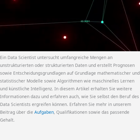
Ein Data Scientist untersucht umfangreiche Mengen an
unstrukturierten oder strukturierten Daten und erstellt Prognosen
sowie Entscheidungsgrundlagen auf Grundlage mathematischer und
statistischer Modelle sowie Algorithmen wie maschinelles Lernen
und künstliche Intelligenz. In diesem Artikel erhalten Sie weitere
Informationen dazu und erfahren auch, wie Sie selbst den Beruf des
Data Scientists ergreifen können. Erfahren Sie mehr in unserem
Beitrag über die
Aufgaben
, Qualifikationen sowie das passende
Gehalt.