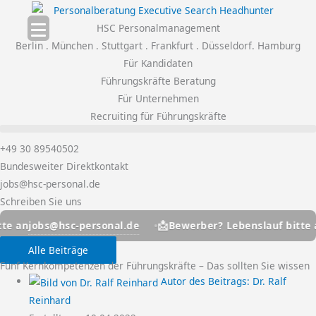
Zum
Inhalt
HSC Personalmanagement
springen
Berlin . München . Stuttgart . Frankfurt . Düsseldorf. Hamburg
Für Kandidaten
Führungskräfte Beratung
Für Unternehmen
Recruiting für Führungskräfte
+49 30 89540502
Bundesweiter Direktkontakt
jobs@hsc-personal.de
Schreiben Sie uns
📩
obs@hsc-personal.de
jobs
Bewerber? Lebenslauf bitte an
Alle Beiträge
Fünf Kernkompetenzen der Führungskräfte – Das sollten Sie wissen
Autor des Beitrags:
Dr. Ralf
Reinhard