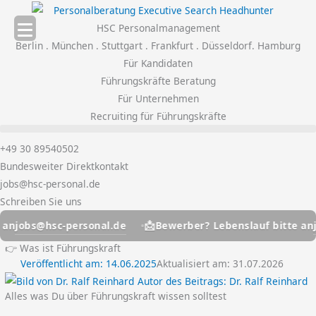
Zum
Inhalt
HSC Personalmanagement
springen
Berlin . München . Stuttgart . Frankfurt . Düsseldorf. Hamburg
Für Kandidaten
Führungskräfte Beratung
Für Unternehmen
Recruiting für Führungskräfte
+49 30 89540502
Bundesweiter Direktkontakt
jobs@hsc-personal.de
Schreiben Sie uns
📩
c-personal.de
jobs@hsc-p
Bewerber? Lebenslauf bitte an
👉 Was ist Führungskraft
Veröffentlicht am:
14.06.2025
Aktualisiert am: 31.07.2026
Autor des Beitrags:
Dr. Ralf Reinhard
Alles was Du über Führungskraft wissen solltest