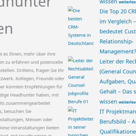
dhunter
wissen
weiterle
Die Top 20 C
im Vergleich 
en
bedeutet Cus
Relationship-
Management
t es Ihnen, mehr über ihre
Leiter der Re
en zu erfahren und potenzielle
tellen. Drittens, fragen Sie Ihr
(General Coun
tzwerk. Kollegen, Freunde oder
Aufgaben, Qua
ner könnten Empfehlungen für
Gehalt – Das s
dige Headhunter haben, mit
wissen
weiterle
eits zusammengearbeitet
IT Projektman
s, besuchen Sie
staltungen, Messen oder
Berufsbild – 
iese Veranstaltungen bieten
Qualifikatione
hkeit, mit Headhuntern in