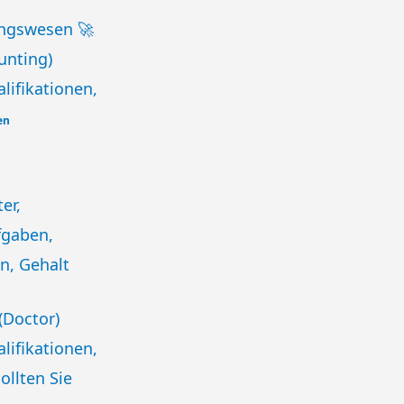
ungswesen 🚀
unting)
lifikationen,
en
er,
fgaben,
n, Gehalt
(Doctor)
lifikationen,
ollten Sie