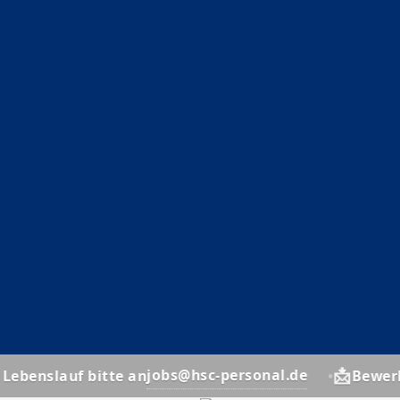
📩
jobs@hsc-personal.de
uf bitte an
Bewerber? Lebe