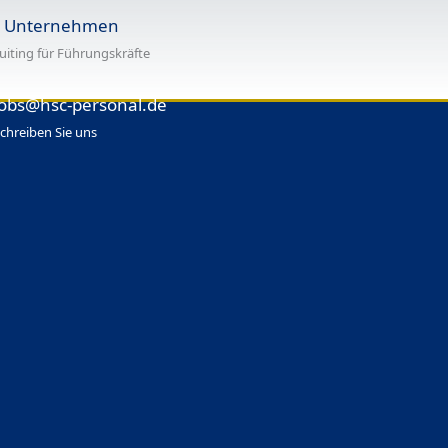
r Unternehmen
uiting für Führungskräfte
jobs@hsc-personal.de
chreiben Sie uns