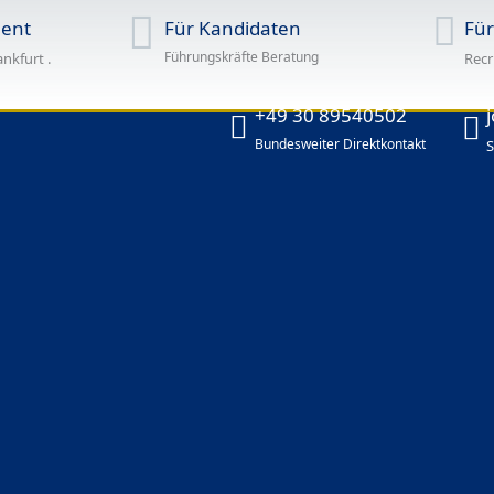
ent
Für Kandidaten
Fü
Führungskräfte Beratung
ankfurt .
Recr
+49 30 89540502
Bundesweiter Direktkontakt
S