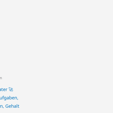
en
ater 🚀
Aufgaben,
n, Gehalt