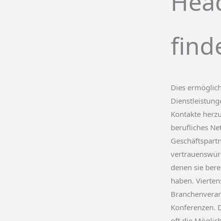
Hea
find
Dies ermöglich
Dienstleistung
Kontakte herzus
berufliches Ne
Geschäftspart
vertrauenswür
denen sie ber
haben. Vierten
Branchenveran
Konferenzen. D
oft die Möglic