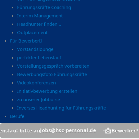
Führungskräfte Coaching
Interim Management
Headhunter finden ..
Outplacement
Für Bewerber
Vorstandslounge
perfekter Lebenslauf
Vorstellungsgespräch vorbereiten
Bewerbungsfoto Führungskräfte
Videokonferenzen
Initiativbewerbung erstellen
zu unserer Jobbörse
Inverses Headhunting für Führungskräfte
Berufe
📩
jobs@hsc-personal.de
itte an
Bewerber? Lebensla