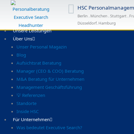
Zum
HSC Personalmanagem
Inhalt
Berlin . München . Stuttgart . Fr
springen
Düsseldorf. Hamburg
Unsere Leistungen
Über Uns
Unser Personal Magazin
Blog
Aufsichtsrat Beratung
Manager (CEO & COO) Beratung
M&A Beratung für Unternehmen
Management Geschäftsführung
💡 Referenzen
Standorte
Inside HSC
Für Unternehmen
Was bedeutet Executive Search?