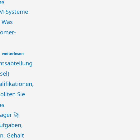
sen
RM-Systeme
– Was
tomer-
?
weiterlesen
chtsabteilung
sel)
lifikationen,
ollten Sie
sen
ager 🚀
Aufgaben,
n, Gehalt