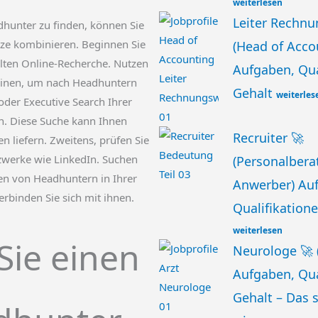
weiterlesen
Leiter Rechn
hunter zu finden, können Sie
ze kombinieren. Beginnen Sie
(Head of Acco
elten Online-Recherche. Nutzen
Aufgaben, Qua
inen, um nach Headhuntern
Gehalt
weiterles
oder Executive Search Ihrer
n. Diese Suche kann Ihnen
Recruiter 🚀
n liefern. Zweitens, prüfen Sie
zwerke wie LinkedIn. Suchen
(Personalberat
len von Headhuntern in Ihrer
Anwerber) Au
rbinden Sie sich mit ihnen.
Qualifikatione
weiterlesen
Sie einen
Neurologe 🚀 
Aufgaben, Qua
Gehalt – Das s