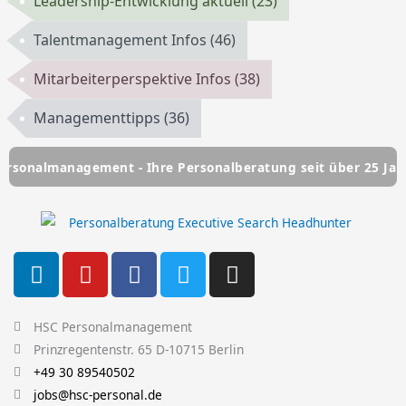
Leadership-Entwicklung aktuell
(23)
Talentmanagement Infos
(46)
Mitarbeiterperspektive Infos
(38)
Managementtipps
(36)
agement - Ihre Personalberatung seit über 25 Jahren
HSC
L
Y
F
T
I
i
o
a
w
n
n
u
c
i
s
k
t
e
t
t
HSC Personalmanagement
e
u
b
t
a
Prinzregentenstr. 65 D-10715 Berlin
d
b
o
e
g
+49 30 89540502
i
e
o
r
r
jobs@hsc-personal.de