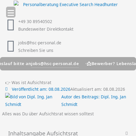
Zum
Inhalt
springen
+49 30 89540502
Bundesweiter Direktkontakt
jobs@hsc-personal.de
Schreiben Sie uns
📩
jobs@hsc-personal.de
bitte an
Bewerber? Lebenslauf bitt
👉 Was ist Aufsichtsrat
Veröffentlicht am:
08.08.2026
Aktualisiert am: 08.08.2026
Autor des Beitrags:
Dipl. Ing. Jan
Schmidt
Alles was Du über Aufsichtsrat wissen solltest
Inhaltsangabe Aufsichtsrat