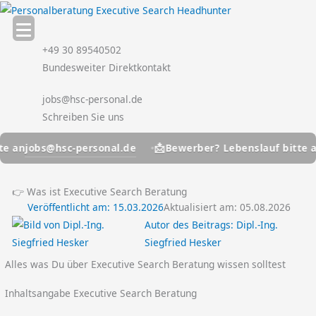
Zum
Inhalt
springen
+49 30 89540502
Bundesweiter Direktkontakt
jobs@hsc-personal.de
Schreiben Sie uns
📩
sc-personal.de
jobs@hsc-
Bewerber? Lebenslauf bitte an
👉 Was ist Executive Search Beratung
Veröffentlicht am:
15.03.2026
Aktualisiert am: 05.08.2026
Autor des Beitrags:
Dipl.-Ing.
Siegfried Hesker
Alles was Du über Executive Search Beratung wissen solltest
Inhaltsangabe Executive Search Beratung