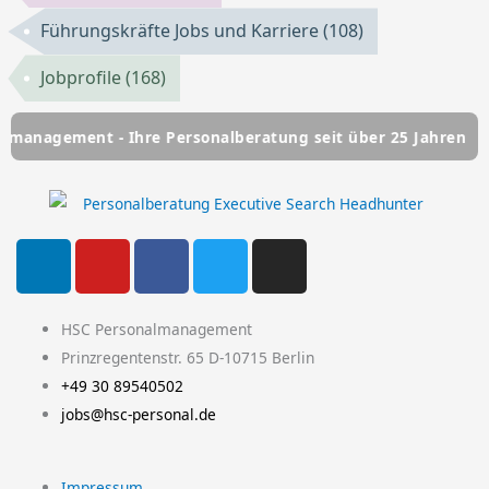
Führungskräfte Jobs und Karriere
(108)
Jobprofile
(168)
 - Ihre Personalberatung seit über 25 Jahren
HSC Person
L
Y
F
T
I
i
o
a
w
n
n
u
c
i
s
k
t
e
t
t
HSC Personalmanagement
e
u
b
t
a
Prinzregentenstr. 65 D-10715 Berlin
d
b
o
e
g
+49 30 89540502
i
e
o
r
r
jobs@hsc-personal.de
n
k
a
-
m
Impressum