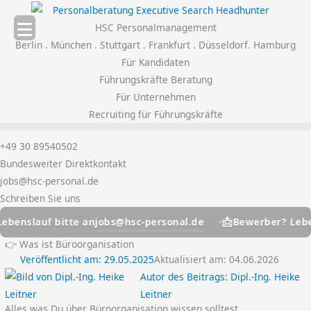
Zum
Inhalt
HSC Personalmanagement
springen
Berlin . München . Stuttgart . Frankfurt . Düsseldorf. Hamburg
Für Kandidaten
Führungskräfte Beratung
Für Unternehmen
Recruiting für Führungskräfte
+49 30 89540502
Bundesweiter Direktkontakt
jobs@hsc-personal.de
Schreiben Sie uns
📩
jobs@hsc-personal.de
slauf bitte an
Bewerber? Lebensla
👉 Was ist Büroorganisation
Veröffentlicht am:
29.05.2025
Aktualisiert am: 04.06.2026
Autor des Beitrags:
Dipl.-Ing. Heike
Leitner
Alles was Du über Büroorganisation wissen solltest