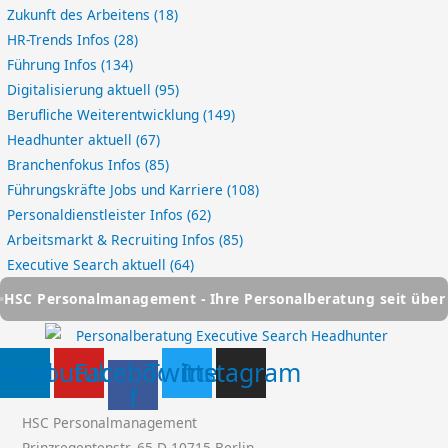
Zukunft des Arbeitens
(18)
HR-Trends Infos
(28)
Führung Infos
(134)
Digitalisierung aktuell
(95)
Berufliche Weiterentwicklung
(149)
Headhunter aktuell
(67)
Branchenfokus Infos
(85)
Führungskräfte Jobs und Karriere
(108)
Personaldienstleister Infos
(62)
Arbeitsmarkt & Recruiting Infos
(85)
Executive Search aktuell
(64)
rsonalmanagement - Ihre Personalberatung seit über 25 Jahr
inkedin
Youtube
Facebook-
Twitter
Instagram
f
HSC Personalmanagement
Prinzregentenstr. 65 D-10715 Berlin