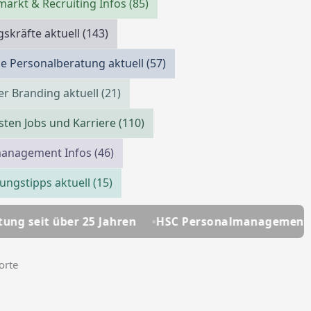
markt & Recruiting Infos
(85)
skräfte aktuell
(143)
e Personalberatung aktuell
(57)
r Branding aktuell
(21)
isten Jobs und Karriere
(110)
management Infos
(46)
ngstipps aktuell
(15)
Jahren
HSC Personalmanagement - Ihre Personalber
orte