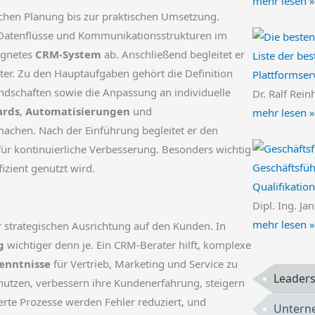
mehr lesen »
ischen Planung bis zur praktischen Umsetzung.
 Datenflüsse und Kommunikationsstrukturen im
ignetes
CRM-System
ab. Anschließend begleitet er
Liste der bes
er. Zu den Hauptaufgaben gehört die Definition
Plattformser
Landschaften sowie die Anpassung an individuelle
Dr. Ralf Rein
ards
,
Automatisierungen
und
mehr lesen »
machen. Nach der Einführung begleitet er den
ür kontinuierliche Verbesserung. Besonders wichtig
Geschäftsfüh
izient genutzt wird.
Qualifikatio
Dipl. Ing. Ja
mehr lesen »
er strategischen Ausrichtung auf den Kunden. In
g
wichtiger denn je. Ein CRM-Berater hilft, komplexe
kenntnisse
für Vertrieb, Marketing und Service zu
Leaders
utzen, verbessern ihre Kundenerfahrung, steigern
erte Prozesse werden Fehler reduziert, und
Untern