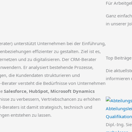
Für Arbeitge
Ganz einfach
in unserer J
ater) unterstützt Unternehmen bei der Einführung,
nbeziehungen effizienter zu gestalten. Ziel ist es,
Top Beiträge
ernetzen und zu digitalisieren. Der CRM-Berater
 Anwendern. Er analysiert bestehende Prozesse,
Die aktuellst
gen, die Kundendaten strukturieren und
informieren 
-Berater versteht die Bedürfnisse von Unternehmen
ie
Salesforce, HubSpot, Microsoft Dynamics
bnisse zu verbessern, Vertriebschancen zu erhöhen
-Beraters ist damit strategisch, technisch und
Abteilungsle
ungen entstehen zu lassen.
Qualifikatio
Dipl.-Ing. Si