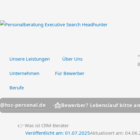
Zum
Inhalt
springen
Unsere Leistungen
Über Uns
B
Unternehmen
Für Bewerber
Berufe
📩
onal.de
jobs@hsc-
Bewerber? Lebenslauf bitte an
👉 Was ist CRM-Berater
Veröffentlicht am:
01.07.2025
Aktualisiert am: 04.06