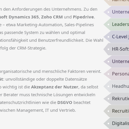
 von den Anforderungen des Unternehmens. Zu den
Untern
soft Dynamics 365
,
Zoho CRM
und
Pipedrive
.
Leaders
e – etwa Marketing-Automation, Sales-Pipelines
, das passende System zu wählen und optimal
C-Level
rationsfähigkeit und Benutzerfreundlichkeit. Die Wahl
folg der CRM-Strategie.
HR-Sof
Untern
 organisatorische und menschliche Faktoren vereint.
Persona
ät
: unvollständige oder doppelte Datensätze
Headhun
wichtig ist die
Akzeptanz der Nutzer
, da selbst
Der Berater muss technische Lösungen entwickeln
Rekruti
enschutzrichtlinien wie die
DSGVO
beachtet
zwischen Management, IT und Vertrieb.
Recruit
Digital