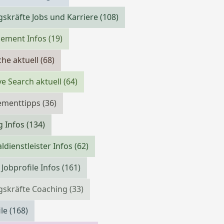
skräfte Jobs und Karriere
(108)
cement Infos
(19)
che aktuell
(68)
ve Search aktuell
(64)
menttipps
(36)
g Infos
(134)
ldienstleister Infos
(62)
 Jobprofile Infos
(161)
gskräfte Coaching
(33)
ile
(168)