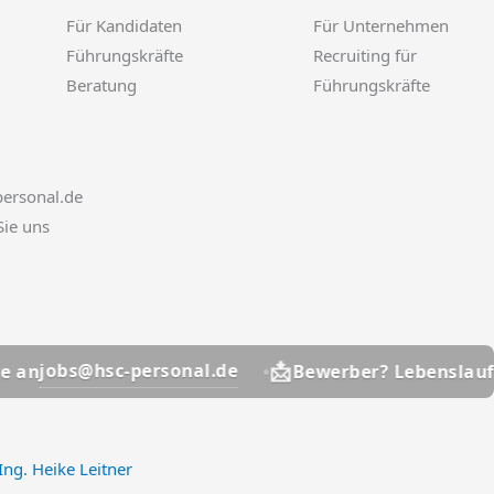
Für Kandidaten
Für Unternehmen
Führungskräfte
Recruiting für
Beratung
Führungskräfte
ersonal.de
Sie uns
📩
hsc-personal.de
j
Bewerber? Lebenslauf bitte an
Ing. Heike Leitner