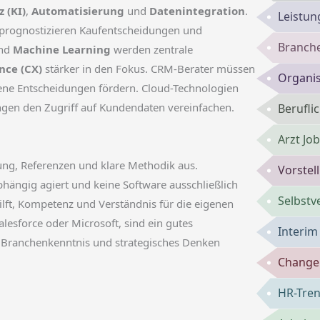
 (KI)
,
Automatisierung
und
Datenintegration
.
Leistun
prognostizieren Kaufentscheidungen und
Branch
nd
Machine Learning
werden zentrale
nce (CX)
stärker in den Fokus. CRM-Berater müssen
Organis
bene Entscheidungen fördern. Cloud-Technologien
gen den Zugriff auf Kundendaten vereinfachen.
Berufli
Arzt Jo
ung, Referenzen und klare Methodik aus.
Vorste
hängig agiert und keine Software ausschließlich
Selbst
ilft, Kompetenz und Verständnis für die eigenen
alesforce oder Microsoft, sind ein gutes
Interi
, Branchenkenntnis und strategisches Denken
Change
HR-Tren