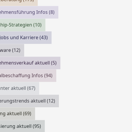
ehmensführung Infos
(8)
hip-Strategien
(10)
 Jobs und Karriere
(43)
tware
(12)
ehmensverkauf aktuell
(5)
lbeschaffung Infos
(94)
ter aktuell
(67)
erungstrends aktuell
(12)
ing aktuell
(69)
isierung aktuell
(95)