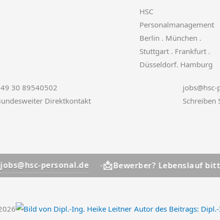
HSC
Personalmanagement
Berlin . München .
Stuttgart . Frankfurt .
Düsseldorf. Hamburg
+49 30 89540502
jobs@hsc-p
undesweiter Direktkontakt
Schreiben 
📩
personal.de
jobs@
Bewerber? Lebenslauf bitte an
.2026
Autor des Beitrags:
Dipl.-