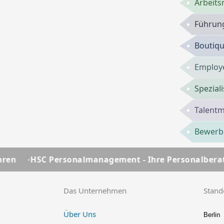
Arbeits
Führung
Boutiqu
Employe
Spezial
Talent
Bewerbu
nalmanagement - Ihre Personalberatung seit über 25 
Das Unternehmen
Stand
Über Uns
Berlin