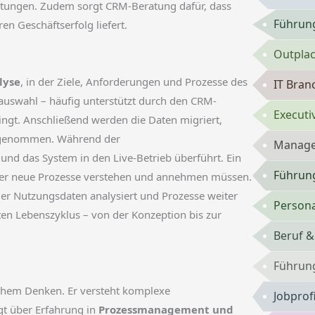
mutungen. Zudem sorgt CRM-Beratung dafür, dass
Führung
n Geschäftserfolg liefert.
Outpla
lyse
, in der Ziele, Anforderungen und Prozesse des
IT Bran
auswahl – häufig unterstützt durch den CRM-
Executi
ingt. Anschließend werden die Daten migriert,
vorgenommen. Während der
Manage
und das System in den Live-Betrieb überführt. Ein
Führun
iter neue Prozesse verstehen und annehmen müssen.
 der Nutzungsdaten analysiert und Prozesse weiter
Persona
en Lebenszyklus – von der Konzeption bis zur
Beruf &
Führun
ichem Denken. Er versteht komplexe
Jobprof
t über Erfahrung in
Prozessmanagement und