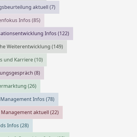
gsbeurteilung aktuell
(7)
enfokus Infos
(85)
ationsentwicklung Infos
(122)
che Weiterentwicklung
(149)
bs und Karriere
(10)
llungsgespräch
(8)
vermarktung
(26)
m Management Infos
(78)
 Management aktuell
(22)
ds Infos
(28)