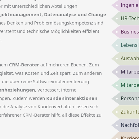
Ingenie
er mit unterschiedlichen Abteilungen
ojektmanagement, Datenanalyse und Change
HR-Tech
isches Denken und Problemlösungskompetenz sind
versteht und technische Möglichkeiten effizient
Busines
.
Lebensl
Auswahl
inem
CRM-Berater
auf mehreren Ebenen. Zum
Mitarbe
gleitet, was Kosten und Zeit spart. Zum anderen
g, die über reine Softwareimplementierung
Mitarbe
denbeziehungen
, verbessert interne
dungen. Zudem werden
Kundeninteraktionen
Persona
ch die Analyse von Kundenverhalten lassen sich
Zukunft
erfahrener CRM-Berater hilft, all diese Effekte zu
Nachfol
Karrie