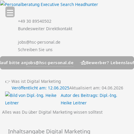
Zum
Inhalt
springen
+49 30 89540502
Bundesweiter Direktkontakt
jobs@hsc-personal.de
Schreiben Sie uns
📩
jobs@hsc-personal.de
itte an
Bewerber? Lebenslauf bitte
👉 Was ist Digital Marketing
Veröffentlicht am:
12.06.2025
Aktualisiert am: 04.06.2026
Autor des Beitrags:
Dipl.-Ing.
Heike Leitner
Alles was Du über Digital Marketing wissen solltest
Inhaltsangabe Digital Marketing