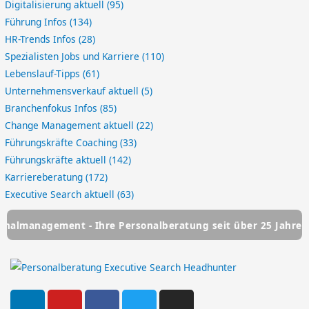
Digitalisierung aktuell
(95)
Führung Infos
(134)
HR-Trends Infos
(28)
Spezialisten Jobs und Karriere
(110)
Lebenslauf-Tipps
(61)
Unternehmensverkauf aktuell
(5)
Branchenfokus Infos
(85)
Change Management aktuell
(22)
Führungskräfte Coaching
(33)
Führungskräfte aktuell
(142)
Karriereberatung
(172)
Executive Search aktuell
(63)
ement - Ihre Personalberatung seit über 25 Jahren
HSC P
L
Y
F
T
I