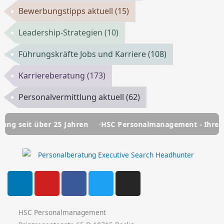
Bewerbungstipps aktuell
(15)
Leadership-Strategien
(10)
Führungskräfte Jobs und Karriere
(108)
Karriereberatung
(173)
Personalvermittlung aktuell
(62)
 über 25 Jahren
HSC Personalmanagement - Ihre Personalb
L
Y
F
T
I
i
o
a
w
n
n
u
c
i
s
k
t
e
t
t
HSC Personalmanagement