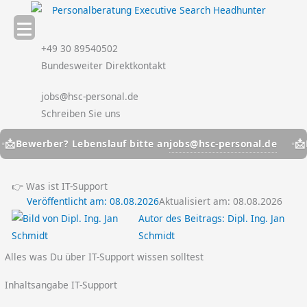
Zum
Inhalt
springen
+49 30 89540502
Bundesweiter Direktkontakt
jobs@hsc-personal.de
Schreiben Sie uns
📩
jobs@hsc-personal.de
ewerber? Lebenslauf bitte an
Bewe
👉 Was ist IT-Support
Veröffentlicht am:
08.08.2026
Aktualisiert am: 08.08.2026
Autor des Beitrags:
Dipl. Ing. Jan
Schmidt
Alles was Du über IT-Support wissen solltest
Inhaltsangabe IT-Support