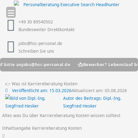
Zum
Inhalt
springen
+49 30 89540502
Bundesweiter Direktkontakt
jobs@hsc-personal.de
Schreiben Sie uns
📩
jobs@hsc-personal.de
 an
Bewerber? Lebenslauf bitte an
👉 Was ist Karriereberatung Kosten
Veröffentlicht am:
15.03.2026
Aktualisiert am: 05.08.2026
Autor des Beitrags:
Dipl.-Ing.
Siegfried Hesker
Alles was Du über Karriereberatung Kosten wissen solltest
Inhaltsangabe Karriereberatung Kosten