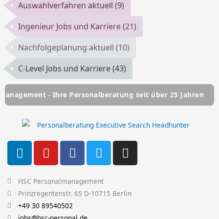
Auswahlverfahren aktuell
(9)
Ingenieur Jobs und Karriere
(21)
Nachfolgeplanung aktuell
(10)
C-Level Jobs und Karriere
(43)
- Ihre Personalberatung seit über 25 Jahren
HSC Persona
L
Y
F
T
I
i
o
a
w
n
n
u
c
i
s
k
t
e
t
t
HSC Personalmanagement
e
u
b
t
a
Prinzregentenstr. 65 D-10715 Berlin
d
b
o
e
g
+49 30 89540502
jobs@hsc-personal.de