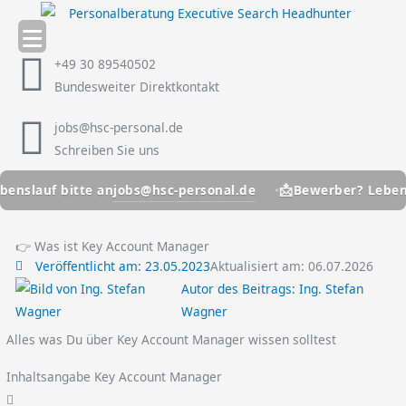
Zum
Inhalt
springen
+49 30 89540502
Bundesweiter Direktkontakt
jobs@hsc-personal.de
Schreiben Sie uns
📩
jobs@hsc-personal.de
auf bitte an
Bewerber? Lebenslauf 
👉 Was ist Key Account Manager
Veröffentlicht am:
23.05.2023
Aktualisiert am: 06.07.2026
Autor des Beitrags:
Ing. Stefan
Wagner
Alles was Du über Key Account Manager wissen solltest
Inhaltsangabe Key Account Manager