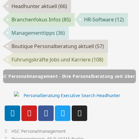
Headhunter aktuell
(66)
Branchenfokus Infos
(85)
HR-Software
(12)
Managementtipps
(36)
Boutique Personalberatung aktuell
(57)
Führungskräfte Jobs und Karriere
(108)
nalmanagement - Ihre Personalberatung seit über 25 Jahren
L
Y
F
T
I
i
o
a
w
n
n
u
c
i
s
k
t
e
t
t
HSC Personalmanagement
Prinzregentenstr. 65 D-10715 Berlin