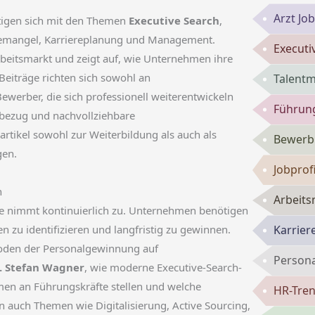
Arzt Jo
igen sich mit den Themen
Executive Search
,
ftemangel, Karriereplanung und Management.
Executi
rbeitsmarkt und zeigt auf, wie Unternehmen ihre
eiträge richten sich sowohl an
Talent
ewerber, die sich professionell weiterentwickeln
Führun
sbezug und nachvollziehbare
tikel sowohl zur Weiterbildung als auch als
Bewerbu
gen.
Jobprof
n
Arbeits
te nimmt kontinuierlich zu. Unternehmen benötigen
n zu identifizieren und langfristig zu gewinnen.
Karrie
hoden der Personalgewinnung auf
Persona
. Stefan Wagner
, wie moderne Executive-Search-
en an Führungskräfte stellen und welche
HR-Tren
 auch Themen wie Digitalisierung, Active Sourcing,