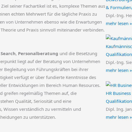
l seiner Fachartikel ist es, komplexe Themen aus
& Formulier
inen echten Mehrwert für die tägliche Praxis zu
Dipl.-Ing. He
ngen von Unternehmen ebenso wie die Erwartungen
mehr lesen »
e Theorie und Praxis sinnvoll miteinander verbinden.
Kaufmännisc
 Search
,
Personalberatung
und die Besetzung
Qualifikation
werpunkt liegt auf der Beratung von Unternehmen
Dipl.-Ing. Si
der Begleitung von Führungskräften bei ihrer
mehr lesen »
tigkeit verfügt er über fundierte Kenntnisse des
eller Entwicklungen im Bereich Human Resources.
HR Business 
nd greifen regelmäßig Themen auf, die
Qualifikatio
ehen Qualität, Seriosität und eine
Dipl. Ing. Ja
es, Wissen verständlich zu vermitteln und
mehr lesen »
heidungen zu unterstützen.