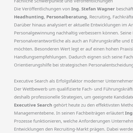
Fachliche Schwerpunkte und Veröffentlichungen
Die Veröffentlichungen von
Ing. Stefan Wagner
beschäft
Headhunting
,
Personalberatung
, Recruiting, Fachkrä
Darüber hinaus analysiert er aktuelle Entwicklungen im A
Personalgewinnung nachhaltig verbessern können. Seine B
Personalverantwortliche als auch an Führungskräfte und B
möchten. Besonderen Wert legt er auf einen hohen Praxi
Handlungsempfehlungen. Dadurch eignen sich seine Fachar
Orientierungshilfe bei strategischen Personalentscheidun
Executive Search als Erfolgsfaktor moderner Unternehme
Der Wettbewerb um qualifizierte Fach- und Führungskräf
deshalb professionelle Strategien, um geeignete Kandidate
Executive Search
gehört heute zu den effektivsten Met
Managementebene. In seinen Fachbeiträgen erläutert
Ing
Prozesse funktionieren, welche Anforderungen Unternehm
Entwicklungen den Recruiting-Markt prägen. Dabei werden