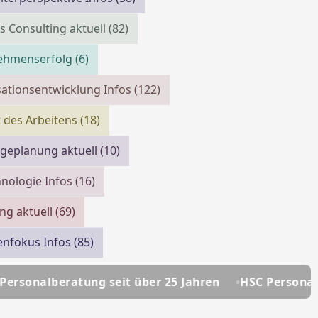
s Consulting aktuell
(82)
ehmenserfolg
(6)
ationsentwicklung Infos
(122)
 des Arbeitens
(18)
geplanung aktuell
(10)
nologie Infos
(16)
ing aktuell
(69)
enfokus Infos
(85)
seit über 25 Jahren
HSC Personalmanagement - Ihr