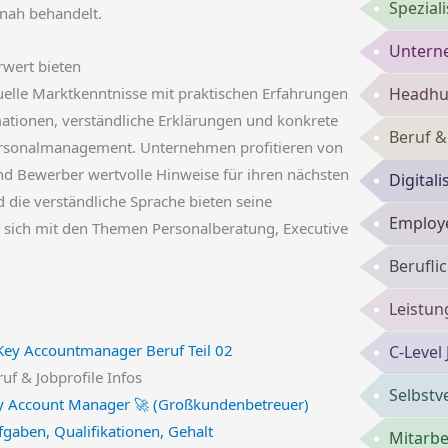
Spezial
nah behandelt.
Untern
rwert bieten
elle Marktkenntnisse mit praktischen Erfahrungen
Headhun
mationen, verständliche Erklärungen und konkrete
Beruf &
Personalmanagement. Unternehmen profitieren von
nd Bewerber wertvolle Hinweise für ihren nächsten
Digital
 die verständliche Sprache bieten seine
Employe
ie sich mit den Themen Personalberatung, Executive
Berufli
Leistun
C-Level
uf & Jobprofile Infos
Selbst
y Account Manager 🚀 (Großkundenbetreuer)
fgaben, Qualifikationen, Gehalt
Mitarbe