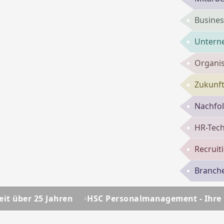
Busines
Untern
Organis
Zukunft
Nachfol
HR-Tech
Recruit
Branch
n
HSC Personalmanagement - Ihre Personalberatung 