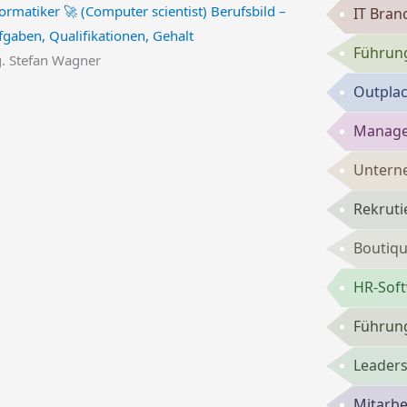
ormatiker 🚀 (Computer scientist) Berufsbild –
IT Bran
fgaben, Qualifikationen, Gehalt
Führung
g. Stefan Wagner
Outpla
Manage
Untern
Rekruti
Boutiqu
HR-Sof
Führung
Leaders
Mitarbe