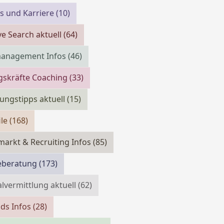
bs und Karriere
(10)
ve Search aktuell
(64)
management Infos
(46)
gskräfte Coaching
(33)
ngstipps aktuell
(15)
ile
(168)
markt & Recruiting Infos
(85)
reberatung
(173)
lvermittlung aktuell
(62)
ds Infos
(28)