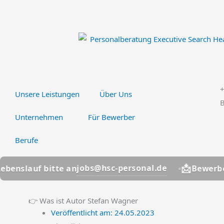
Zum
Inhalt
springen
Unsere Leistungen
Über Uns
B
Unternehmen
Für Bewerber
Berufe
📩
jobs@hsc-personal.de
bitte an
Bewerber? Lebensl
👉 Was ist Autor Stefan Wagner
Veröffentlicht am:
24.05.2023