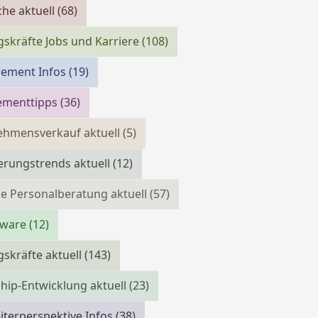
che aktuell
(68)
skräfte Jobs und Karriere
(108)
cement Infos
(19)
menttipps
(36)
ehmensverkauf aktuell
(5)
erungstrends aktuell
(12)
e Personalberatung aktuell
(57)
tware
(12)
skräfte aktuell
(143)
hip-Entwicklung aktuell
(23)
iterperspektive Infos
(38)