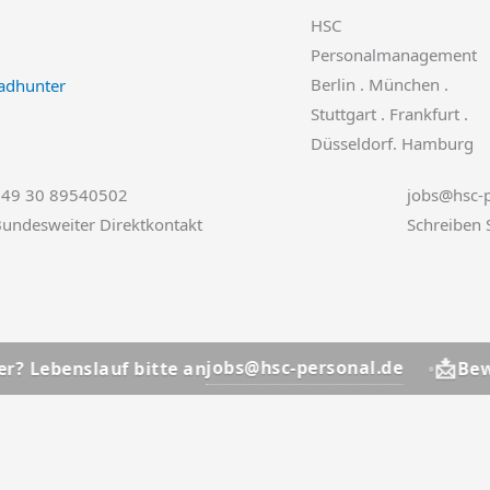
HSC
Personalmanagement
Berlin . München .
Stuttgart . Frankfurt .
Düsseldorf. Hamburg
+49 30 89540502
jobs@hsc-p
undesweiter Direktkontakt
Schreiben 
📩
jobs@hsc-personal.de
auf bitte an
Bewerber? Leb