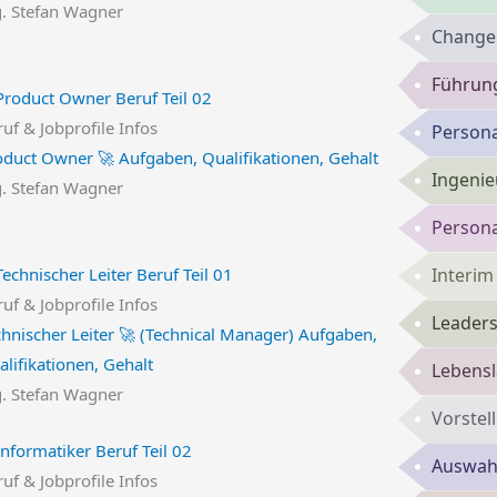
g. Stefan Wagner
Change
Führun
uf & Jobprofile Infos
Persona
oduct Owner 🚀 Aufgaben, Qualifikationen, Gehalt
Ingenie
g. Stefan Wagner
Persona
Interi
uf & Jobprofile Infos
Leaders
chnischer Leiter 🚀 (Technical Manager) Aufgaben,
lifikationen, Gehalt
Lebensl
g. Stefan Wagner
Vorste
Auswahl
uf & Jobprofile Infos