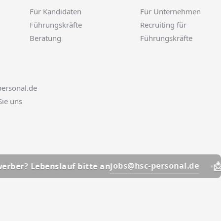
Für Kandidaten
Für Unternehmen
Führungskräfte
Recruiting für
Beratung
Führungskräfte
ersonal.de
Sie uns
📩
jobs@hsc-personal.de
enslauf bitte an
Bewerber?