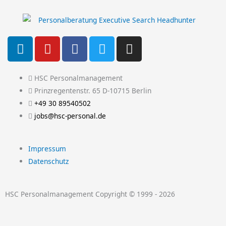
L
Y
F
T
I
i
o
a
w
n
n
u
c
i
s
k
t
e
t
t
HSC Personalmanagement
e
u
b
t
a
Prinzregentenstr. 65 D-10715 Berlin
d
b
o
e
g
+49 30 89540502
i
e
o
r
r
jobs@hsc-personal.de
n
k
a
-
m
Impressum
f
Datenschutz
HSC Personalmanagement Copyright © 1999 - 2026