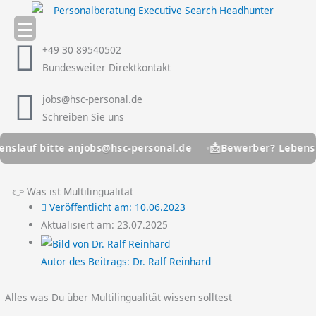
Zum
Inhalt
springen
+49 30 89540502
Bundesweiter Direktkontakt
jobs@hsc-personal.de
Schreiben Sie uns
📩
jobs@hsc-personal.de
f bitte an
Bewerber? Lebenslauf b
👉 Was ist Multilingualität
Veröffentlicht am:
10.06.2023
Aktualisiert am: 23.07.2025
Autor des Beitrags:
Dr. Ralf Reinhard
Alles was Du über Multilingualität wissen solltest