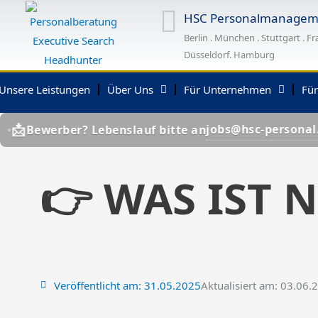
Zum
HSC Personalmanagem
Inhalt
Berlin . München . Stuttgart . Fr
springen
Düsseldorf. Hamburg
Unsere Leistungen
Über Uns
Für Unternehmen
Fü
📩
jobs@hsc-personal.de
ber? Lebenslauf bitte an
B
👉 WAS IST 
Veröffentlicht am:
31.05.2025
Aktualisiert am: 03.06.