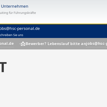
r Unternehmen
uiting für Führungskräfte
jobs@hsc-personal.de
chreiben Sie uns
📩
jobs@hsc-personal.d
Bewerber? Lebenslauf bitte an
T