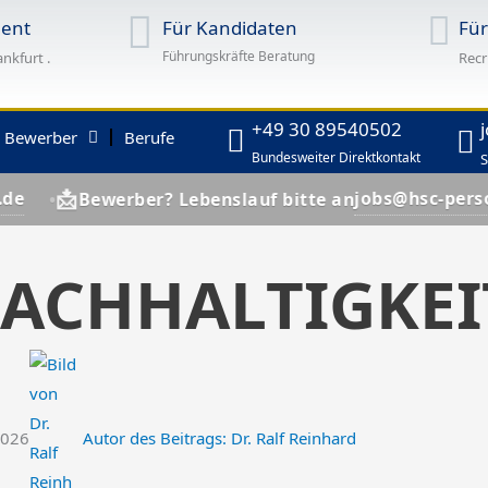
ent
Für Kandidaten
Fü
Führungskräfte Beratung
ankfurt .
Recr
+49 30 89540502
r Bewerber
Berufe
Bundesweiter Direktkontakt
S
jobs@hsc-personal.de
ewerber? Lebenslauf bitte an
NACHHALTIGKEI
2026
Autor des Beitrags:
Dr. Ralf Reinhard