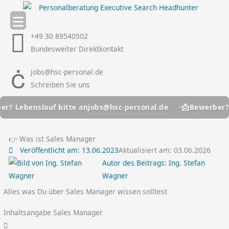
Zum
Inhalt
springen
+49 30 89540502
Bundesweiter Direktkontakt
jobs@hsc-personal.de
Schreiben Sie uns
📩
jobs@hsc-personal.de
Lebenslauf bitte an
Bewerber? Lebe
👉 Was ist Sales Manager
Veröffentlicht am:
13.06.2023
Aktualisiert am: 03.06.2026
Autor des Beitrags:
Ing. Stefan
Wagner
Alles was Du über Sales Manager wissen solltest
Inhaltsangabe Sales Manager