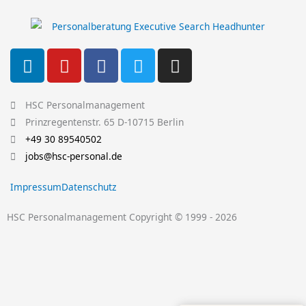
L
Y
F
T
I
i
o
a
w
n
n
u
c
i
s
k
t
e
t
t
HSC Personalmanagement
e
u
b
t
a
Prinzregentenstr. 65 D-10715 Berlin
d
b
o
e
g
+49 30 89540502
i
e
o
r
r
jobs@hsc-personal.de
n
k
a
Impressum
Datenschutz
-
m
f
HSC Personalmanagement Copyright © 1999 - 2026