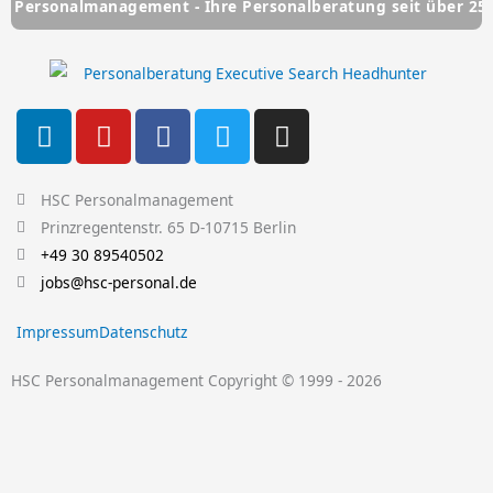
lmanagement - Ihre Personalberatung seit über 25 Jahren
L
Y
F
T
I
i
o
a
w
n
n
u
c
i
s
k
t
e
t
t
HSC Personalmanagement
e
u
b
t
a
Prinzregentenstr. 65 D-10715 Berlin
d
b
o
e
g
+49 30 89540502
i
e
o
r
r
jobs@hsc-personal.de
n
k
a
Impressum
Datenschutz
-
m
f
HSC Personalmanagement Copyright © 1999 - 2026