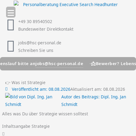
Zum
Inhalt
springen
+49 30 89540502
Bundesweiter Direktkontakt
jobs@hsc-personal.de
Schreiben Sie uns
📩
jobs@hsc-personal.de
uf bitte an
Bewerber? Lebenslauf b
👉 Was ist Strategie
Veröffentlicht am:
08.08.2026
Aktualisiert am: 08.08.2026
Autor des Beitrags:
Dipl. Ing. Jan
Schmidt
Alles was Du über Strategie wissen solltest
Inhaltsangabe Strategie