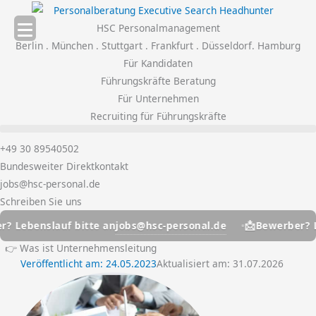
Zum
Inhalt
HSC Personalmanagement
springen
Berlin . München . Stuttgart . Frankfurt . Düsseldorf. Hamburg
Für Kandidaten
Führungskräfte Beratung
Für Unternehmen
Recruiting für Führungskräfte
+49 30 89540502
Bundesweiter Direktkontakt
jobs@hsc-personal.de
Schreiben Sie uns
📩
jobs@hsc-personal.de
ebenslauf bitte an
Bewerber? Leben
👉 Was ist Unternehmensleitung
Veröffentlicht am:
24.05.2023
Aktualisiert am: 31.07.2026