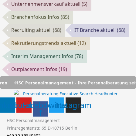
Unternehmensverkauf aktuell
(5)
Branchenfokus Infos
(85)
Recruiting aktuell
(68)
IT Branche aktuell
(68)
Rekrutierungstrends aktuell
(12)
Interim Management Infos
(78)
Outplacement Infos
(19)
HSC Personalmanagement - Ihre Personalberatung seit über 
inkedin
Youtube
Facebook-
Twitter
Instagram
f
HSC Personalmanagement
Prinzregentenstr. 65 D-10715 Berlin
+49 30 89540502