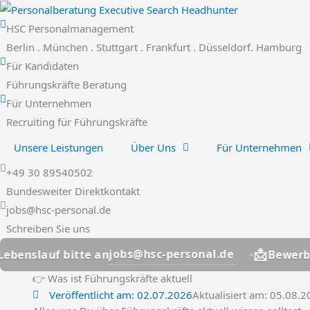
Zum
Inhalt
HSC Personalmanagement
springen
Berlin . München . Stuttgart . Frankfurt . Düsseldorf. Hamburg
Für Kandidaten
Führungskräfte Beratung
Für Unternehmen
Recruiting für Führungskräfte
Unsere Leistungen
Über Uns
Für Unternehmen
+49 30 89540502
Bundesweiter Direktkontakt
jobs@hsc-personal.de
Schreiben Sie uns
📩
jobs@hsc-personal.de
uf bitte an
Bewerber? Lebe
👉 Was ist Führungskräfte aktuell
Veröffentlicht am:
02.07.2026
Aktualisiert am: 05.08.