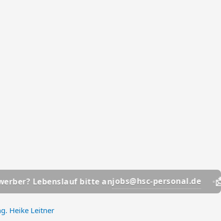
📩
jobs@hsc-personal.de
Lebenslauf bitte an
Bewerb
ng. Heike Leitner