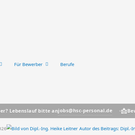
Für Bewerber
Berufe
📩
jobs@hsc-personal.de
nslauf bitte an
Bewerber? 
2026
Autor des Beitrags:
Dipl.-I