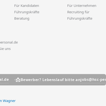
Für Kandidaten
Für Unternehmen
Führungskräfte
Recruiting für
Beratung
Führungskräfte
ersonal.de
Sie uns

jobs@hsc-personal.de
Bewerber? Lebenslauf bitte an
an Wagner