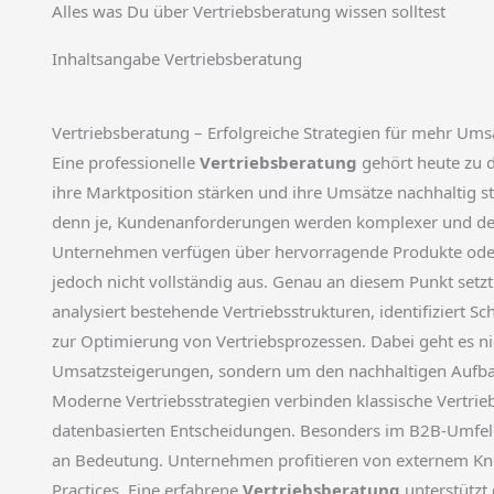
Alles was Du über Vertriebsberatung wissen solltest
Inhaltsangabe Vertriebsberatung
Vertriebsberatung – Erfolgreiche Strategien für mehr Um
Eine professionelle
Vertriebsberatung
gehört heute zu 
ihre Marktposition stärken und ihre Umsätze nachhaltig s
denn je, Kundenanforderungen werden komplexer und der
Unternehmen verfügen über hervorragende Produkte oder 
jedoch nicht vollständig aus. Genau an diesem Punkt setzt 
analysiert bestehende Vertriebsstrukturen, identifiziert S
zur Optimierung von Vertriebsprozessen. Dabei geht es nic
Umsatzsteigerungen, sondern um den nachhaltigen Aufbau
Moderne Vertriebsstrategien verbinden klassische Vertri
datenbasierten Entscheidungen. Besonders im B2B-Umfel
an Bedeutung. Unternehmen profitieren von externem Kn
Practices. Eine erfahrene
Vertriebsberatung
unterstützt 