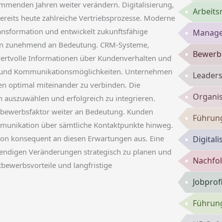
mmenden Jahren weiter verändern. Digitalisierung,
Arbeits
bereits heute zahlreiche Vertriebsprozesse. Moderne
ansformation und entwickelt zukunftsfähige
Manage
nen zunehmend an Bedeutung. CRM-Systeme,
Bewerbu
wertvolle Informationen über Kundenverhalten und
le und Kommunikationsmöglichkeiten. Unternehmen
Leaders
ten optimal miteinander zu verbinden. Die
Organis
en auszuwählen und erfolgreich zu integrieren.
tbewerbsfaktor weiter an Bedeutung. Kunden
Führun
mmunikation über sämtliche Kontaktpunkte hinweg.
tion konsequent an diesen Erwartungen aus. Eine
Digital
wendigen Veränderungen strategisch zu planen und
Nachfol
bewerbsvorteile und langfristige
Jobprof
Führung