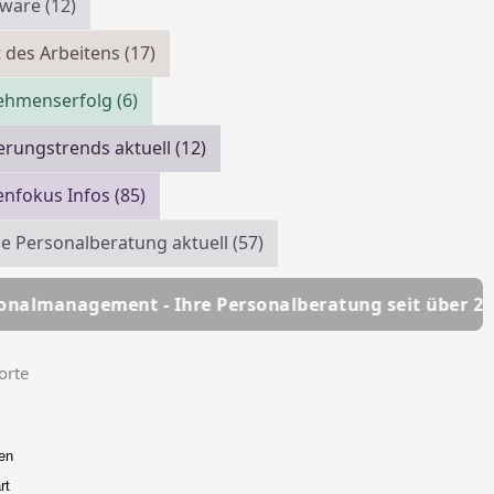
tware
(12)
 des Arbeitens
(17)
ehmenserfolg
(6)
erungstrends aktuell
(12)
enfokus Infos
(85)
e Personalberatung aktuell
(57)
- Ihre Personalberatung seit über 25 Jahren
HSC P
orte
en
rt