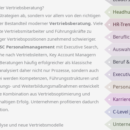
der Vertriebsberatung?
Headhun
Strategien ab, sondern vor allem von den richtigen
aler Bestandteil moderner
Vertriebsberatung
. Viele
HR-Tren
e Vertriebsmitarbeiter und Führungskräfte zu
Berufli
ger Vertriebspositionen zunehmend schwieriger.
SC Personalmanagement
mit Executive Search,
Auswahl
he nach Vertriebsleitern, Key Account Managern
Beruf &
eratungen häufig erfolgreicher als klassische
nalysiert daher nicht nur Prozesse, sondern auch
Executi
abei werden Kompetenzen, Führungsstrukturen und
ulungs- und Weiterbildungsmaßnahmen entwickelt
Persona
ie Kombination aus Vertriebsoptimierung und
Karrie
hhaltigen Erfolg. Unternehmen profitieren dadurch
tion.
C-Level
Untern
alyse und neue Vertriebsmodelle