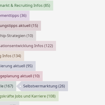
markt & Recruiting Infos
(85)
menttipps
(36)
ngstipps aktuell
(15)
hip-Strategien
(10)
ationsentwicklung Infos
(122)
g Infos
(134)
isierung aktuell
(95)
geplanung aktuell
(10)
ile
(167)
Selbstvermarktung
(26)
skräfte Jobs und Karriere
(108)