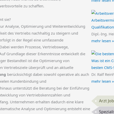
mehr lesen »
rbsvorteile zu schaffen.
t sie?
Arbeitsvermi
r Analyse, Optimierung und Weiterentwicklung
Qualifikatio
gkeit des Vertriebs nachhaltig zu steigern und
Dipl.-Ing. He
rfolgt in der Regel eine umfassende
mehr lesen »
Dabei werden Prozesse, Vertriebswege,
uf Grundlage dieser Erkenntnisse entwickelt die
Was ist ein 
ger Bestandteil ist die Optimierung von
besten CMS-
 Vertriebsziele überprüft und an aktuelle
Dr. Ralf Rein
ung
berücksichtigt dabei sowohl operative als auch
mehr lesen »
pielen Kundenbindung und
hinaus unterstützt die Beratung bei der Einführung
Entwicklung von Vertriebskennzahlen und
Arzt Jo
fang. Unternehmen erhalten dadurch eine klare
ystematische Analyse und Optimierung entsteht eine
Spezial