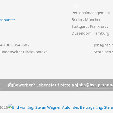
HSC
Personalmanagement
Berlin . München .
Stuttgart . Frankfurt .
Düsseldorf. Hamburg
+49 30 89540502
jobs@hsc-p
undesweiter Direktkontakt
Schreiben 

jobs@hsc-personal.de
erber? Lebenslauf bitte an
.2026
Autor des Beitrags:
Ing. Stef