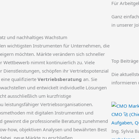
Für Arbeitge
Ganz einfach
in unserer J
satz und nachhaltiges Wachstum
den wichtigsten Instrumenten für Unternehmen, die
teigern möchten. Märkte verändern sich schneller
Top Beiträge
 Wettbewerb nimmt kontinuierlich zu. Viele
Dienstleistungen, schöpfen ihr Vertriebspotenzial
Die aktuellst
eine qualifizierte
Vertriebsberatung
an. Sie
informieren 
chwachstellen und entwickelt individuelle Lösungen
ht ausschließlich um kurzfristige
 leistungsfähiger Vertriebsorganisationen.
ebsmethoden mit digitalen Instrumenten und
CMO 🚀 (Chie
d gewinnt die professionelle Beratung zunehmend
Aufgaben, Qu
ow-how, objektiven Analysen und bewährten Best
Ing. Sylvia B
dabei, neue Märkte zu erschließen,