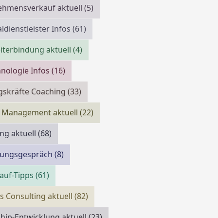
ehmensverkauf aktuell
(5)
ldienstleister Infos
(61)
iterbindung aktuell
(4)
nologie Infos
(16)
gskräfte Coaching
(33)
 Management aktuell
(22)
ing aktuell
(68)
llungsgespräch
(8)
auf-Tipps
(61)
s Consulting aktuell
(82)
hip-Entwicklung aktuell
(23)