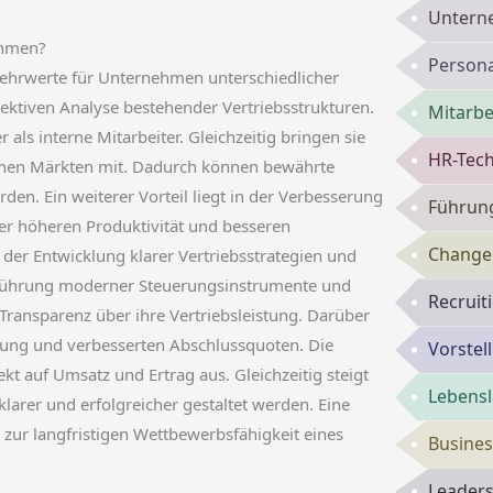
Untern
ehmen?
Persona
ehrwerte für Unternehmen unterschiedlicher
bjektiven Analyse bestehender Vertriebsstrukturen.
Mitarbe
als interne Mitarbeiter. Gleichzeitig bringen sie
HR-Tech
ichen Märkten mit. Dadurch können bewährte
en. Ein weiterer Vorteil liegt in der Verbesserung
Führun
ner höheren Produktivität und besseren
Change
 der Entwicklung klarer Vertriebsstrategien und
Einführung moderner Steuerungsinstrumente und
Recruit
ransparenz über ihre Vertriebsleistung. Darüber
erung und verbesserten Abschlussquoten. Die
Vorste
kt auf Umsatz und Ertrag aus. Gleichzeitig steigt
Lebensl
larer und erfolgreicher gestaltet werden. Eine
 zur langfristigen Wettbewerbsfähigkeit eines
Busines
Leaders