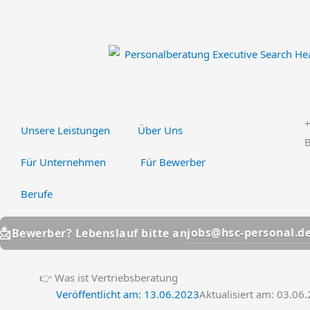
Zum
Inhalt
springen
Unsere Leistungen
Über Uns
B
Für Unternehmen
Für Bewerber
Berufe
📩
jobs@hsc-personal.de
r? Lebenslauf bitte an
Bew
👉 Was ist Vertriebsberatung
Veröffentlicht am:
13.06.2023
Aktualisiert am: 03.06