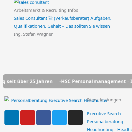
Arbeitsmarkt & Recruiting Infos
Sales Consultant 🚀 (Verkaufsberater) Aufgaben,
Qualifikationen, Gehalt – Das sollten Sie wissen
Ing. Stefan Wagner
Jahren
HSC Personalmanagement - Ihre Personalbera
Dienstleistungen
L
Y
F
T
I
Executive Search
i
o
a
w
n
Personalberatung
n
u
c
i
s
Headhunting - Headh