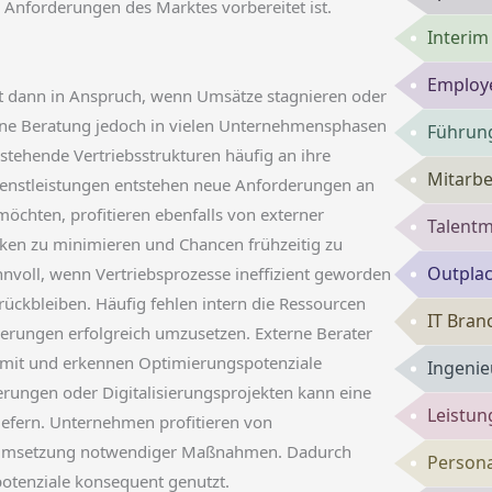
e Anforderungen des Marktes vorbereitet ist.
Interi
Employe
t dann in Anspruch, wenn Umsätze stagnieren oder
eine Beratung jedoch in vielen Unternehmensphasen
Führung
stehende Vertriebsstrukturen häufig an ihre
Mitarbe
ienstleistungen entstehen neue Anforderungen an
öchten, profitieren ebenfalls von externer
Talent
isiken zu minimieren und Chancen frühzeitig zu
Outpla
nnvoll, wenn Vertriebsprozesse ineffizient geworden
ückbleiben. Häufig fehlen intern die Ressourcen
IT Bran
rungen erfolgreich umzusetzen. Externe Berater
n mit und erkennen Optimierungspotenziale
Ingenie
erungen oder Digitalisierungsprojekten kann eine
Leistun
iefern. Unternehmen profitieren von
n Umsetzung notwendiger Maßnahmen. Dadurch
Persona
potenziale konsequent genutzt.