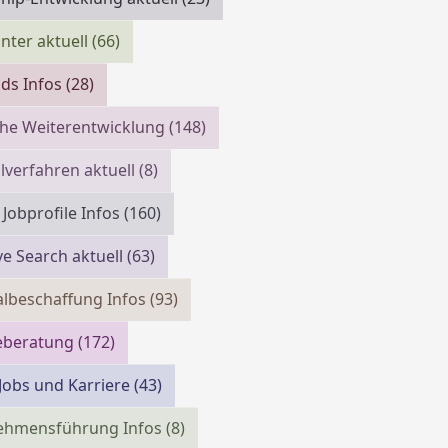
ter aktuell
(66)
ds Infos
(28)
che Weiterentwicklung
(148)
verfahren aktuell
(8)
 Jobprofile Infos
(160)
ve Search aktuell
(63)
lbeschaffung Infos
(93)
reberatung
(172)
 Jobs und Karriere
(43)
ehmensführung Infos
(8)