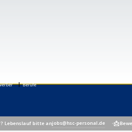
werber
Berufe
📩
jobs@hsc-personal.de
lauf bitte an
Bewerber? Le