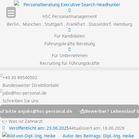
Zum
Inhalt
HSC Personalmanagement
springen
Berlin . München . Stuttgart . Frankfurt . Düsseldorf. Hamburg
Für Kandidaten
Führungskräfte Beratung
Für Unternehmen
Recruiting für Führungskräfte
+49 30 89540502
Bundesweiter Direktkontakt
jobs@hsc-personal.de
Schreiben Sie uns
📩
jobs@hsc-personal.de
e an
Bewerber? Lebenslauf bitte a
👉 Was ist Zahnarzt
Veröffentlicht am:
23.06.2025
Aktualisiert am: 18.06.2026
Autor des Beitrags:
Dipl.-Ing. Heike