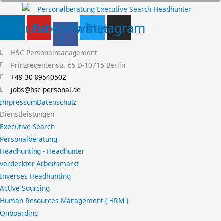
nkedin
Youtube
Facebook-
Twitter
Instagram
f
HSC Personalmanagement
Prinzregentenstr. 65 D-10715 Berlin
+49 30 89540502
jobs@hsc-personal.de
Impressum
Datenschutz
Dienstleistungen
Executive Search
Personalberatung
Headhunting - Headhunter
verdeckter Arbeitsmarkt
Inverses Headhunting
Active Sourcing
Human Resources Management ( HRM )
Onboarding