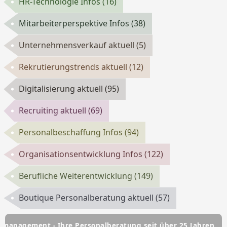
HR-Technologie Infos
(16)
Mitarbeiterperspektive Infos
(38)
Unternehmensverkauf aktuell
(5)
Rekrutierungstrends aktuell
(12)
Digitalisierung aktuell
(95)
Recruiting aktuell
(69)
Personalbeschaffung Infos
(94)
Organisationsentwicklung Infos
(122)
Berufliche Weiterentwicklung
(149)
Boutique Personalberatung aktuell
(57)
 - Ihre Personalberatung seit über 25 Jahren
HSC Person