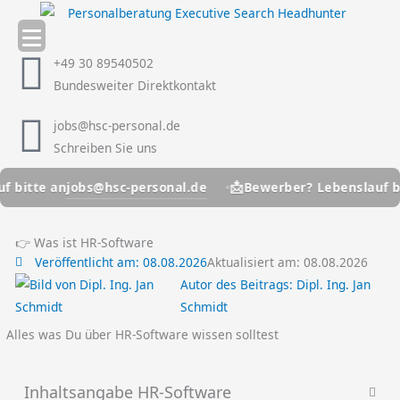
Zum
Inhalt
springen
+49 30 89540502
Bundesweiter Direktkontakt
jobs@hsc-personal.de
Schreiben Sie uns
📩
jobs@hsc-personal.de
e an
Bewerber? Lebenslauf bitte an
👉 Was ist HR-Software
Veröffentlicht am:
08.08.2026
Aktualisiert am: 08.08.2026
Autor des Beitrags:
Dipl. Ing. Jan
Schmidt
Alles was Du über HR-Software wissen solltest
Inhaltsangabe HR-Software