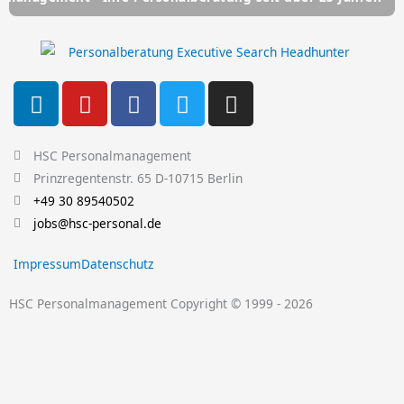
L
Y
F
T
I
i
o
a
w
n
n
u
c
i
s
k
t
e
t
t
HSC Personalmanagement
e
u
b
t
a
Prinzregentenstr. 65 D-10715 Berlin
d
b
o
e
g
+49 30 89540502
i
e
o
r
r
jobs@hsc-personal.de
n
k
a
Impressum
Datenschutz
-
m
f
HSC Personalmanagement Copyright © 1999 - 2026