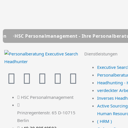
rsonalmanagement - Ihre Personalberatung seit über 
Dienstleistungen
Executive Searc
L
Y
F
T
I
Personalberatu
Headhunting - 
i
o
a
w
n
verdeckter Arb
HSC Personalmanagement
Inverses Headh
n
u
c
i
s
Active Sourcing
Prinzregentenstr. 65 D-10715
Human Resour
k
t
e
t
t
Berlin
( HRM )