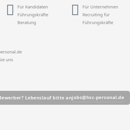
Für Kandidaten
Für Unternehmen
Führungskräfte
Recruiting für
Beratung
Führungskräfte
ersonal.de
Sie uns
📩
jobs@hsc-personal.de
? Lebenslauf bitte an
Bewe