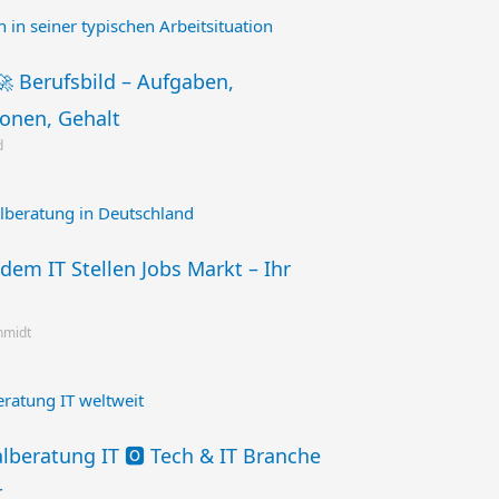
🚀 Berufsbild – Aufgaben,
ionen, Gehalt
d
 dem IT Stellen Jobs Markt – Ihr
chmidt
lberatung IT 🅾️ Tech & IT Branche
r