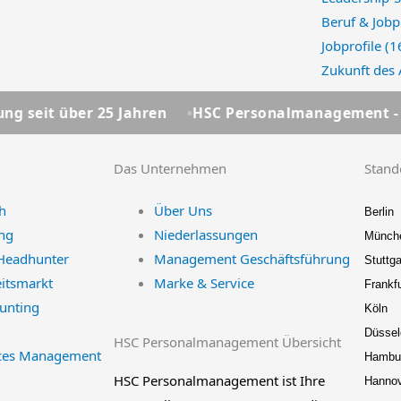
Beruf & Jobp
Jobprofile
(1
Zukunft des
25 Jahren
HSC Personalmanagement - Ihre Personal
Das Unternehmen
Stand
h
Über Uns
Berlin
ng
Niederlassungen
Münch
Headhunter
Management Geschäftsführung
Stuttga
eitsmarkt
Marke & Service
Frankfu
unting
Köln
Düssel
HSC Personalmanagement Übersicht
ces Management
Hambu
HSC Personalmanagement ist Ihre
Hanno