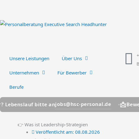
Zum
Inhalt
springen
Unsere Leistungen
Über Uns
B
Unternehmen
Für Bewerber
Berufe
📩
jobs@hsc-personal.de
lauf bitte an
Bewerber? Le
👉 Was ist Leadership-Strategien
Veröffentlicht am:
08.08.2026