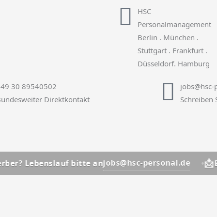
HSC
Personalmanagement
Berlin . München .
Stuttgart . Frankfurt .
Düsseldorf. Hamburg
+49 30 89540502
jobs@hsc-p
undesweiter Direktkontakt
Schreiben 
📩
jobs@hsc-personal.de
benslauf bitte an
Bewerber