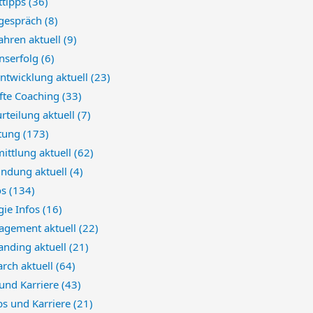
tipps
(36)
sgespräch
(8)
ahren aktuell
(9)
nserfolg
(6)
ntwicklung aktuell
(23)
fte Coaching
(33)
rteilung aktuell
(7)
atung
(173)
ittlung aktuell
(62)
indung aktuell
(4)
os
(134)
gie Infos
(16)
gement aktuell
(22)
anding aktuell
(21)
arch aktuell
(64)
 und Karriere
(43)
bs und Karriere
(21)