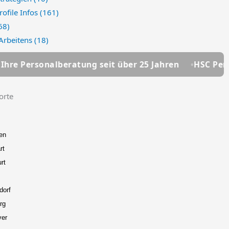
rofile Infos
(161)
68)
 Arbeitens
(18)
beratung seit über 25 Jahren
HSC Personalmanageme
orte
en
rt
rt
dorf
rg
ver