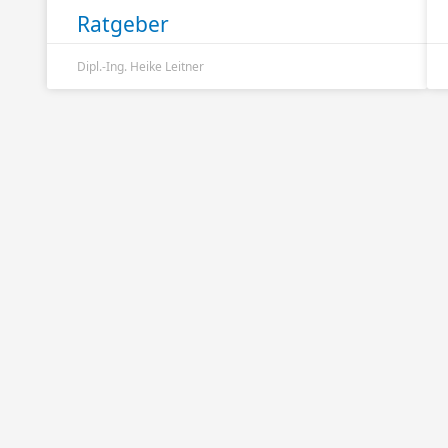
Ratgeber
Dipl.-Ing. Heike Leitner