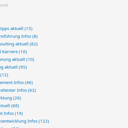
chmidt
ipps aktuell
(15)
sführung Infos
(8)
sulting aktuell
(82)
d Karriere
(10)
anung aktuell
(10)
ng aktuell
(95)
e
(12)
ement Infos
(46)
stleister Infos
(62)
rktung
(26)
ktuell
(68)
t Infos
(19)
nsentwicklung Infos
(122)