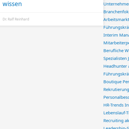
wissen
Unternehmen
Branchenfok
Arbeitsmarkt
Dr. Ralf Reinhard
Führungskräf
Interim Man
Mitarbeiterp
Berufliche W
Spezialisten
Headhunter 
Führungskräf
Boutique Per
Rekrutierung
Personalbes
HR-Trends I
Lebenslauf-
Recruiting a
Leadership-S