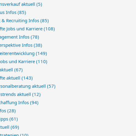
sverkauf aktuell
(5)
us Infos
(85)
 & Recruiting Infos
(85)
te Jobs und Karriere
(108)
agement Infos
(78)
erspektive Infos
(38)
eiterentwicklung
(149)
 Jobs und Karriere
(110)
aktuell
(67)
te aktuell
(143)
sonalberatung aktuell
(57)
strends aktuell
(12)
chaffung Infos
(94)
nfos
(28)
Tipps
(61)
ktuell
(69)
trategien
(10)