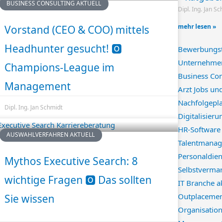
BUSINESS CONSULTING AKTUELL
Dipl. Ing. Jan S
mehr lesen »
Vorstand (CEO & COO) mittels
Headhunter gesucht! 🅾️
Bewerbungst
Unternehmen
Champions-League im
Business Con
Management
Arzt Jobs un
Nachfolgepl
Dipl. Ing. Jan Schmidt
Digitalisieru
HR-Softwar
AUSWAHLVERFAHREN AKTUELL
Talentmanag
Personaldien
Mythos Executive Search: 8
Selbstverma
wichtige Fragen 🅾️ Das sollten
IT Branche a
Outplacemen
Sie wissen
Organisatio