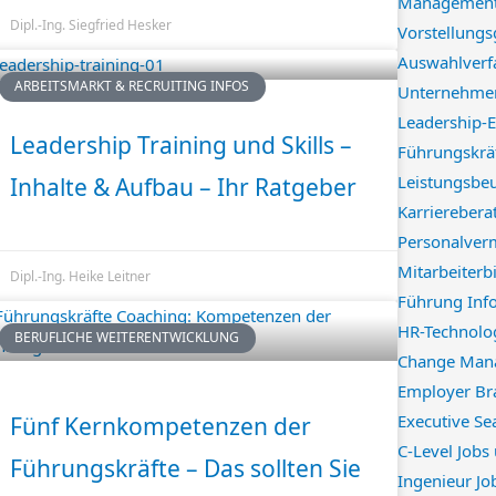
Management
Dipl.-Ing. Siegfried Hesker
Vorstellung
Auswahlverf
ARBEITSMARKT & RECRUITING INFOS
Unternehme
Leadership-E
Leadership Training und Skills –
Führungskrä
Leistungsbeu
Inhalte & Aufbau – Ihr Ratgeber
Karriereber
Personalverm
Mitarbeiterb
Dipl.-Ing. Heike Leitner
Führung Inf
HR-Technolo
BERUFLICHE WEITERENTWICKLUNG
Change Mana
Employer Br
Executive Se
Fünf Kernkompetenzen der
C-Level Jobs
Führungskräfte – Das sollten Sie
Ingenieur Jo