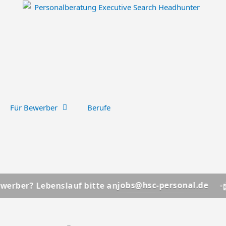
Für Bewerber
Berufe
📩
jobs@hsc-personal.de
enslauf bitte an
Bewerber?