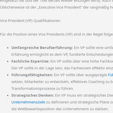
eingesetzt hat und der Titel derzeit wieder entzogen wird). Auch
Üblicherweise ist der „Executive Vice President“ der rangmäßig hö
Vice President (VP) Qualifikationen
Für die Position eines Vice Presidents (VP) sind in der Regel fo
Umfangreiche Berufserfahrung:
Ein VP sollte eine umf
Erfahrung ermöglicht es dem VP, fundierte Entscheidungen 
Fachliche Expertise:
Ein VP sollte über eine hohe Fachko
Der VP sollte in der Lage sein, das Fachwissen effektiv e
Führungsfähigkeiten:
Ein VP sollte über ausgeprägte
Fü
setzen, Mitarbeiter zu entwickeln, effektives Coaching zu
Transformationsprozesse zu führen.
Strategisches Denken:
Ein VP muss ein strategisches Den
Unternehmensziele
zu definieren und strategische Pläne z
die Wettbewerbsposition des Unternehmens zu stärken.