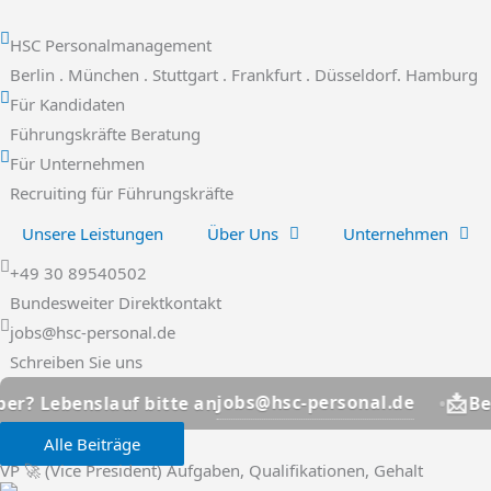
Zum
Inhalt
HSC Personalmanagement
springen
Berlin . München . Stuttgart . Frankfurt . Düsseldorf. Hamburg
Für Kandidaten
Führungskräfte Beratung
Für Unternehmen
Recruiting für Führungskräfte
Unsere Leistungen
Über Uns
Unternehmen
+49 30 89540502
Bundesweiter Direktkontakt
jobs@hsc-personal.de
Schreiben Sie uns
📩
jobs@hsc-personal.de
auf bitte an
Bewerber? Leb
Alle Beiträge
VP 🚀 (Vice President) Aufgaben, Qualifikationen, Gehalt