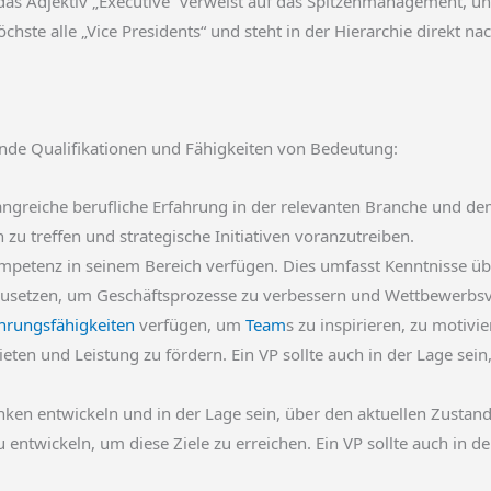
 das Adjektiv „Executive“ verweist auf das Spitzenmanagement, und
chste alle „Vice Presidents“ und steht in der Hierarchie direkt na
lgende Qualifikationen und Fähigkeiten von Bedeutung:
angreiche berufliche Erfahrung in der relevanten Branche und dem 
zu treffen und strategische Initiativen voranzutreiben.
mpetenz in seinem Bereich verfügen. Dies umfasst Kenntnisse über
inzusetzen, um Geschäftsprozesse zu verbessern und Wettbewerbsvo
hrungsfähigkeiten
verfügen, um
Team
s zu inspirieren, zu motivie
 bieten und Leistung zu fördern. Ein VP sollte auch in der Lage 
ken entwickeln und in der Lage sein, über den aktuellen Zustand hi
u entwickeln, um diese Ziele zu erreichen. Ein VP sollte auch in