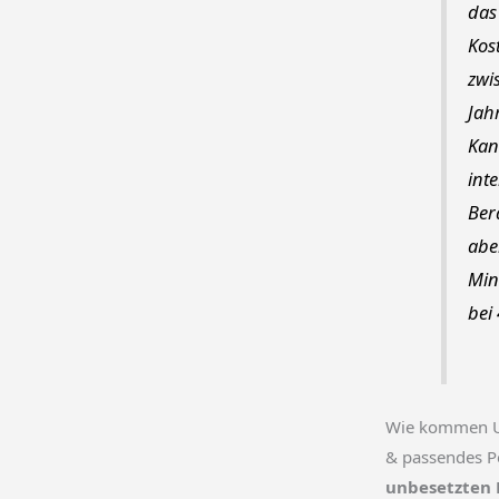
das
Kos
zwi
Jah
Kan
int
Ber
aber
Min
bei
Wie kommen Un
& passendes P
unbesetzten 