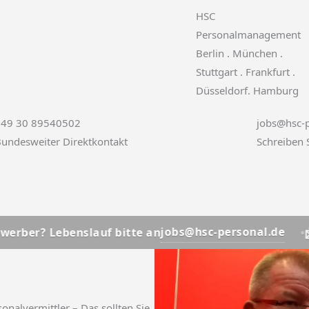
HSC
Personalmanagement
Berlin . München .
Stuttgart . Frankfurt .
Düsseldorf. Hamburg
+49 30 89540502
jobs@hsc-p
undesweiter Direktkontakt
Schreiben 
📩
jobs@hsc-personal.de
benslauf bitte an
Bewerber
nalvermittler – Das sollten Sie