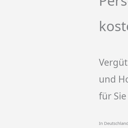
Pers
kost
Vergü
und H
für Sie
In Deutschland