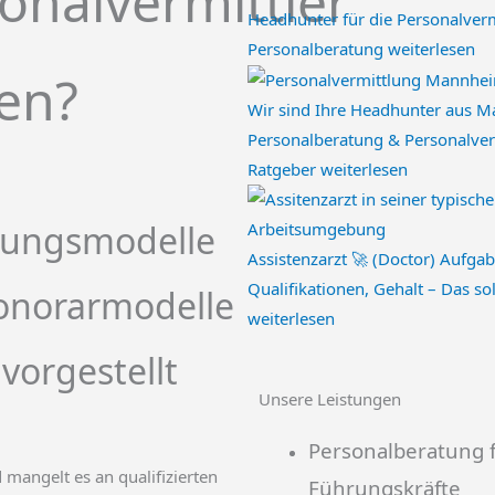
onalvermittler
Headhunter für die Personalver
Personalberatung
weiterlesen
en?
Wir sind Ihre Headhunter aus M
Personalberatung & Personalver
Ratgeber
weiterlesen
tungsmodelle
Assistenzarzt 🚀 (Doctor) Aufgab
Qualifikationen, Gehalt – Das so
onorarmodelle
weiterlesen
 vorgestellt
Unsere Leistungen
Personalberatung 
 mangelt es an qualifizierten
Führungskräfte