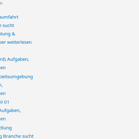
en
e sucht
atung &
eber
weiterlesen
rd) Aufgaben,
sen
n,
sen
 Aufgaben,
sen
g Branche sucht