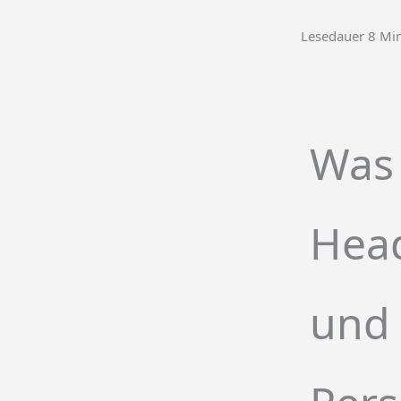
Lesedauer
8
Mi
Was
Hea
und