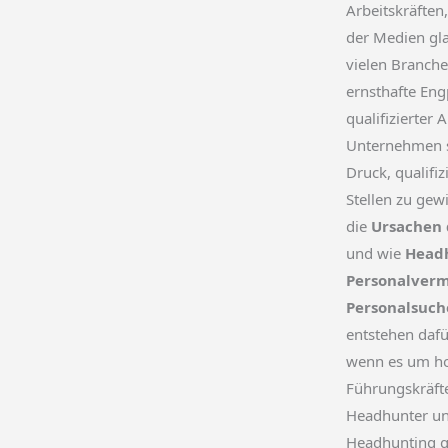
Arbeitskräften
der Medien gla
vielen Branch
ernsthafte Eng
qualifizierter A
Unternehmen 
Druck, qualifiz
Stellen zu gew
die
Ursachen 
und wie
Head
Personalverm
Personalsuch
entstehen dafü
wenn es um hoc
Führungskräfte
Headhunter un
Headhunting g