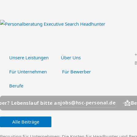
Zum
Inhalt
springen
Unsere Leistungen
Über Uns
B
Für Unternehmen
Für Bewerber
Berufe
📩
jobs@hsc-personal.de
lauf bitte an
Bewerber? Le
Alle Beiträge
Recruiting für Unternehmen: Die Kosten für Headhunter und Perso