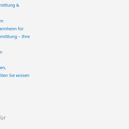
mittlung &
annheim für
mittlung – Ihre
en,
llten Sie wissen
für