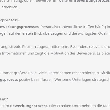
et sich häufig, ob ein Bewerber im weiteren
Bewerbungsprozes
 erheblich.
ngsprozess?
ewerbungsprozesses
. Personalverantwortliche treffen häufig 
gen auf den ersten Blick überzeugen und die wichtigsten Qualifi
die angestrebte Position zugeschnitten sein. Besonders relevant s
e Informationen und zeigt die Motivation des Bewerbers. Es biete
ne immer größere Rolle. Viele Unternehmen recherchieren zusätzl
gsprozess
positiv beeinflussen. Wer seine Unterlagen strategisch
s ab?
sen im
Bewerbungsprozess
. Hier erhalten Unternehmen die Mög