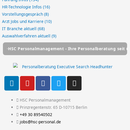
HR-Technologie Infos
(16)
Vorstellungsgespräch
(8)
Arzt Jobs und Karriere
(10)
IT Branche aktuell
(68)
Auswahlverfahren aktuell
(9)
 Personalmanagement - Ihre Personalberatung seit über 25 
L
Y
F
T
I
i
o
a
w
n
n
u
c
i
s
k
t
e
t
t
HSC Personalmanagement
e
u
b
t
a
Prinzregentenstr. 65 D-10715 Berlin
d
b
o
e
g
+49 30 89540502
i
e
o
r
r
jobs@hsc-personal.de
n
k
a