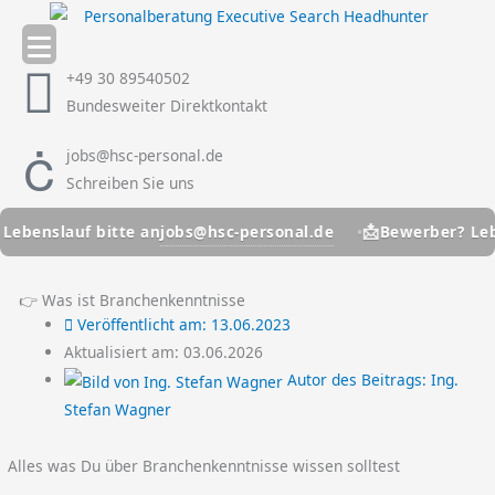
Zum
Inhalt
springen
+49 30 89540502
Bundesweiter Direktkontakt
jobs@hsc-personal.de
Schreiben Sie uns
📩
jobs@hsc-personal.de
nslauf bitte an
Bewerber? Lebensl
👉 Was ist Branchenkenntnisse
Veröffentlicht am:
13.06.2023
Aktualisiert am: 03.06.2026
Autor des Beitrags:
Ing.
Stefan Wagner
Alles was Du über Branchenkenntnisse wissen solltest