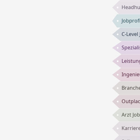
Headhun
Jobprof
C-Level
Spezial
Leistun
Ingenie
Branch
Outpla
Arzt Jo
Karrie