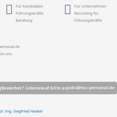
Für Kandidaten
Für Unternehmen
Führungskräfte
Recruiting für
Beratung
Führungskräfte
ersonal.de
Sie uns
📩
jobs@hsc-personal.de
? Lebenslauf bitte an
Bewe
l.-Ing. Siegfried Hesker