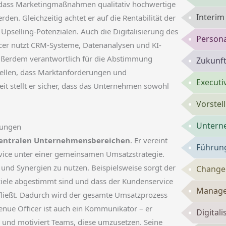
 dass Marketingmaßnahmen qualitativ hochwertige
Interi
rden. Gleichzeitig achtet er auf die Rentabilität der
Upselling-Potenzialen. Auch die Digitalisierung des
Persona
fficer nutzt CRM-Systeme, Datenanalysen und KI-
 außerdem verantwortlich für die Abstimmung
Zukunft
tellen, dass Marktanforderungen und
Executi
t stellt er sicher, dass das Unternehmen sowohl
Vorste
Untern
ilungen
 zentralen Unternehmensbereichen
. Er vereint
Führun
ice unter einer gemeinsamen Umsatzstrategie.
und Synergien zu nutzen. Beispielsweise sorgt der
Change
ziele abgestimmt sind und dass der Kundenservice
Manage
nfließt. Dadurch wird der gesamte Umsatzprozess
venue Officer ist auch ein Kommunikator – er
Digital
 und motiviert Teams, diese umzusetzen. Seine