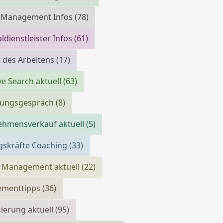
m Management Infos
(78)
ldienstleister Infos
(61)
 des Arbeitens
(17)
ve Search aktuell
(63)
llungsgespräch
(8)
ehmensverkauf aktuell
(5)
gskräfte Coaching
(33)
 Management aktuell
(22)
menttipps
(36)
isierung aktuell
(95)