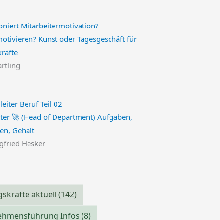
motivieren? Kunst oder Tagesgeschäft für
kräfte
artling
iter 🚀 (Head of Department) Aufgaben,
nen, Gehalt
egfried Hesker
skräfte aktuell
(142)
ehmensführung Infos
(8)