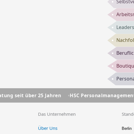
Selbst
Arbeits
Leaders
Nachfol
Berufli
Boutiqu
Persona
5 Jahren
HSC Personalmanagement - Ihre Personalb
Das Unternehmen
Stand
Über Uns
Berlin