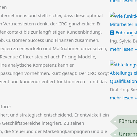
mehr lesen »
hmen
ternehmens und stellt sicher, dass diese optimal
Vertriebsleitern denkt der CRO ganzheitlich: Er
Mitarbeiter 
enkontakt bis zur langfristigen Kundenbindung.
🅾️ Führungs
rieb, Customer Success und Finanzen zusammen.
Ing. Sylvia B
trategien zu entwickeln und Maßnahmen umzusetzen,
mehr lesen »
Revenue Officer steuert auch Pricing-Modelle,
ine analytische Kompetenz kann er
Abteilungsle
Anpassungen vornehmen. Kurz gesagt: Der CRO sorgt
Qualifikatio
izient und kundenorientiert funktionieren – und das
Dipl.-Ing. Si
mehr lesen »
fficer
chert und strategisch entscheidend. Er entwickelt ein
Führung
le Geschäftsbereiche integriert. Zu seinen
en, die Steuerung der Marketingkampagnen und die
Untern