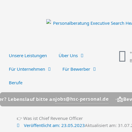
Zum
Inhalt
springen
Unsere Leistungen
Über Uns
B
Für Unternehmen
Für Bewerber
Berufe
📩
jobs@hsc-personal.de
lauf bitte an
Bewerber? Le
👉 Was ist Chief Revenue Officer
Veröffentlicht am:
23.05.2023
Aktualisiert am: 31.07