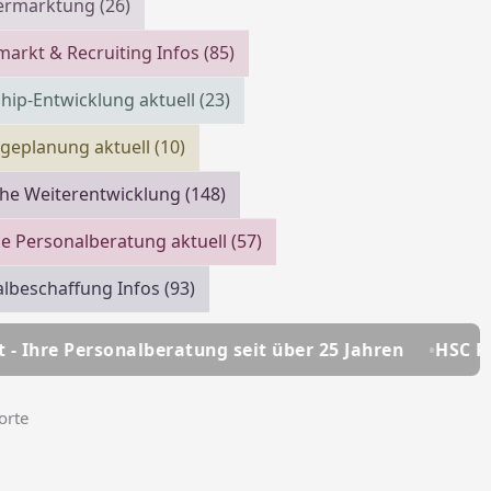
vermarktung
(26)
markt & Recruiting Infos
(85)
hip-Entwicklung aktuell
(23)
geplanung aktuell
(10)
che Weiterentwicklung
(148)
e Personalberatung aktuell
(57)
lbeschaffung Infos
(93)
eratung seit über 25 Jahren
HSC Personalmanagemen
orte