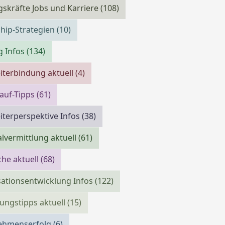
skräfte Jobs und Karriere
(108)
hip-Strategien
(10)
g Infos
(134)
iterbindung aktuell
(4)
auf-Tipps
(61)
iterperspektive Infos
(38)
lvermittlung aktuell
(61)
che aktuell
(68)
ationsentwicklung Infos
(122)
ngstipps aktuell
(15)
ehmenserfolg
(6)