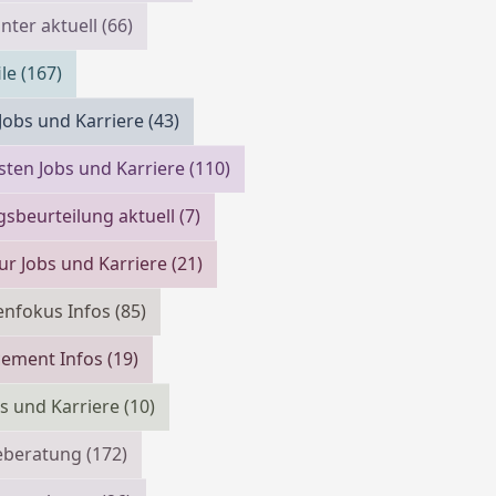
ter aktuell
(66)
ile
(167)
 Jobs und Karriere
(43)
isten Jobs und Karriere
(110)
gsbeurteilung aktuell
(7)
ur Jobs und Karriere
(21)
enfokus Infos
(85)
cement Infos
(19)
bs und Karriere
(10)
reberatung
(172)