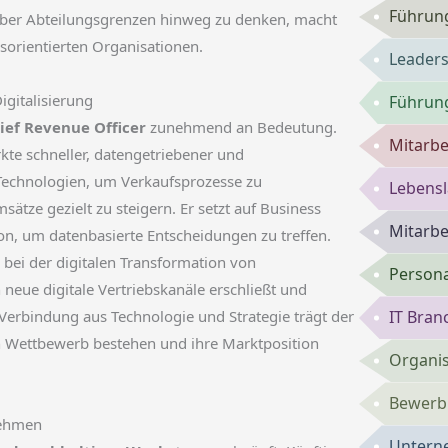
Führung
ber Abteilungsgrenzen hinweg zu denken, macht
sorientierten Organisationen.
Leaders
igitalisierung
Führun
ief Revenue Officer
zunehmend an Bedeutung.
Mitarbe
te schneller, datengetriebener und
Technologien, um Verkaufsprozesse zu
Lebensl
tze gezielt zu steigern. Er setzt auf Business
Mitarbe
ion, um datenbasierte Entscheidungen zu treffen.
e bei der digitalen Transformation von
Persona
 neue digitale Vertriebskanäle erschließt und
 Verbindung aus Technologie und Strategie trägt der
IT Bran
 Wettbewerb bestehen und ihre Marktposition
Organis
Bewerbu
nehmen
Untern