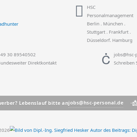
HSC
Personalmanagement
Berlin . München .
Stuttgart . Frankfurt .
Düsseldorf. Hamburg
+49 30 89540502
jobs@hsc-p
undesweiter Direktkontakt
Schreiben 
📩
jobs@hsc-personal.de
benslauf bitte an
Bewerber
.2026
Autor des Beitrags:
Dip