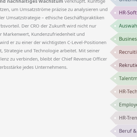
und nachhaltiges Wachstum
verknüpft. Künftige
etzen, um Umsatzströme präzise zu analysieren und
HR-Sof
er Umsatzstrategie – ethische Geschäftspraktiken
Auswahl
vorteil. Der CRO der Zukunft wird nicht nur
ür Markenwert, Kundenzufriedenheit und
Busines
rd er zu einer der wichtigsten C-Level-Positionen
t, Strategie und Technologie arbeitet. Mit seiner
Recruit
enz zu verbinden, bleibt der Chief Revenue Officer
Rekruti
werbsstärke jedes Unternehmens.
Talent
HR-Tech
Employe
HR-Tren
Beruf &