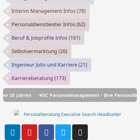
Interim Management Infos
(78)
Personaldienstleister Infos
(62)
Beruf & Jobprofile Infos
(161)
Selbstvermarktung
(26)
Ingenieur Jobs und Karriere
(21)
Karriereberatung
(173)
hren
HSC Personalmanagement - Ihre Personalberatung sei
L
Y
F
T
I
i
o
a
w
n