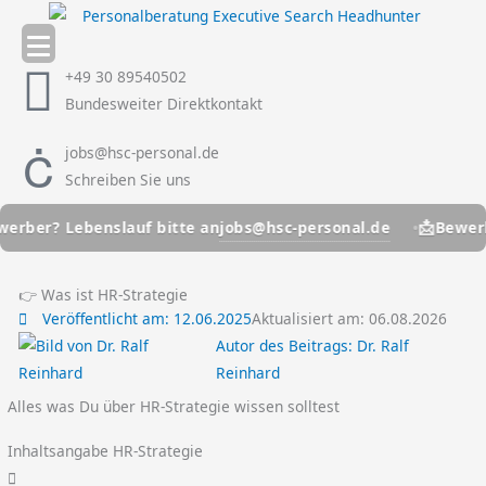
Zum
Inhalt
springen
+49 30 89540502
Bundesweiter Direktkontakt
jobs@hsc-personal.de
Schreiben Sie uns
📩
jobs@hsc-personal.de
? Lebenslauf bitte an
Bewerber? L
👉 Was ist HR-Strategie
Veröffentlicht am:
12.06.2025
Aktualisiert am: 06.08.2026
Autor des Beitrags:
Dr. Ralf
Reinhard
Alles was Du über HR-Strategie wissen solltest
Inhaltsangabe HR-Strategie