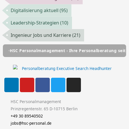
Digitalisierung aktuell
(95)
Leadership-Strategien
(10)
Ingenieur Jobs und Karriere
(21)
Personalmanagement - Ihre Personalberatung seit über 25 J
L
Y
F
T
I
i
o
a
w
n
n
u
c
i
s
k
t
e
t
t
HSC Personalmanagement
e
u
b
t
a
Prinzregentenstr. 65 D-10715 Berlin
d
b
o
e
g
+49 30 89540502
i
e
o
r
r
jobs@hsc-personal.de