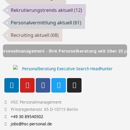
Rekrutierungstrends aktuell
(12)
Personalvermittlung aktuell
(61)
Recruiting aktuell
(68)
management - Ihre Personalberatung seit über 25 Jahren
L
Y
F
T
I
i
o
a
w
n
n
u
c
i
s
k
t
e
t
t
HSC Personalmanagement
e
u
b
t
a
Prinzregentenstr. 65 D-10715 Berlin
d
b
o
e
g
+49 30 89540502
i
e
o
r
r
jobs@hsc-personal.de