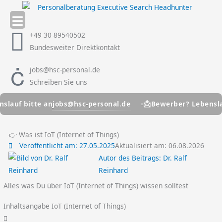
Zum
Inhalt
springen
+49 30 89540502
Bundesweiter Direktkontakt
jobs@hsc-personal.de
Schreiben Sie uns
📩
jobs@hsc-personal.de
f bitte an
Bewerber? Lebenslauf bi
👉 Was ist IoT (Internet of Things)
Veröffentlicht am:
27.05.2025
Aktualisiert am: 06.08.2026
Autor des Beitrags:
Dr. Ralf
Reinhard
Alles was Du über IoT (Internet of Things) wissen solltest
Inhaltsangabe IoT (Internet of Things)