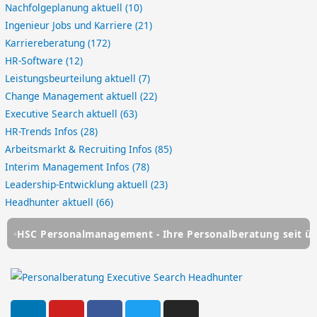
Nachfolgeplanung aktuell
(10)
Ingenieur Jobs und Karriere
(21)
Karriereberatung
(172)
HR-Software
(12)
Leistungsbeurteilung aktuell
(7)
Change Management aktuell
(22)
Executive Search aktuell
(63)
HR-Trends Infos
(28)
Arbeitsmarkt & Recruiting Infos
(85)
Interim Management Infos
(78)
Leadership-Entwicklung aktuell
(23)
Headhunter aktuell
(66)
C Personalmanagement - Ihre Personalberatung seit über 25
L
Y
F
T
I