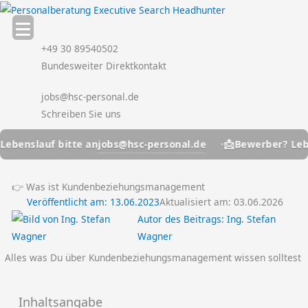
Zum
Inhalt
springen
+49 30 89540502
Bundesweiter Direktkontakt
jobs@hsc-personal.de
Schreiben Sie uns
📩
jobs@hsc-personal.de
enslauf bitte an
Bewerber? Lebens
👉 Was ist Kundenbeziehungsmanagement
Veröffentlicht am:
13.06.2023
Aktualisiert am: 03.06.2026
Autor des Beitrags:
Ing. Stefan
Wagner
Alles was Du über Kundenbeziehungsmanagement wissen solltest
Inhaltsangabe