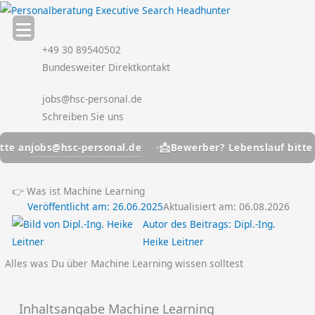
Zum
Inhalt
springen
+49 30 89540502
Bundesweiter Direktkontakt
jobs@hsc-personal.de
Schreiben Sie uns
📩
jobs@hsc-personal.de
job
Bewerber? Lebenslauf bitte an
👉 Was ist Machine Learning
Veröffentlicht am:
26.06.2025
Aktualisiert am: 06.08.2026
Autor des Beitrags:
Dipl.-Ing.
Heike Leitner
Alles was Du über Machine Learning wissen solltest
Inhaltsangabe Machine Learning