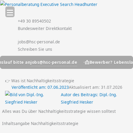
Zum
Inhalt
springen
+49 30 89540502
Bundesweiter Direktkontakt
jobs@hsc-personal.de
Schreiben Sie uns
📩
jobs@hsc-personal.de
bitte an
Bewerber? Lebenslauf bitt
👉 Was ist Nachhaltigkeitsstrategie
Veröffentlicht am:
07.06.2023
Aktualisiert am: 31.07.2026
Autor des Beitrags:
Dipl.-Ing.
Siegfried Hesker
Alles was Du über Nachhaltigkeitsstrategie wissen solltest
Inhaltsangabe Nachhaltigkeitsstrategie