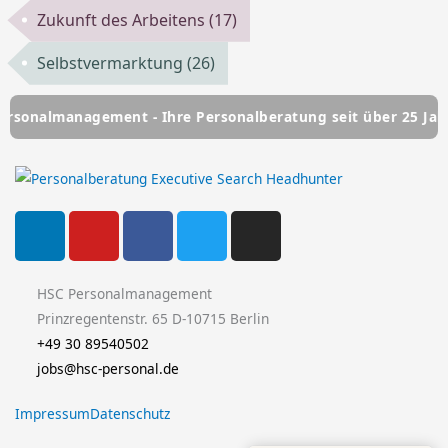
Zukunft des Arbeitens
(17)
Selbstvermarktung
(26)
agement - Ihre Personalberatung seit über 25 Jahren
HSC
L
Y
F
T
I
i
o
a
w
n
n
u
c
i
s
k
t
e
t
t
HSC Personalmanagement
e
u
b
t
a
Prinzregentenstr. 65 D-10715 Berlin
d
b
o
e
g
+49 30 89540502
i
e
o
r
r
jobs@hsc-personal.de
n
k
a
Impressum
Datenschutz
-
m
f