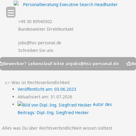
Zum
Inhalt
springen
+49 30 89540502
Bundesweiter Direktkontakt
jobs@hsc-personal.de
Schreiben Sie uns
📩
jobs@hsc-personal.de
ewerber? Lebenslauf bitte an
Bewe
👉 Was ist Rechtsverbindlichkeit
Veröffentlicht am:
03.06.2023
Aktualisiert am: 31.07.2026
Autor des
Beitrags:
Dipl.-Ing. Siegfried Hesker
Alles was Du über Rechtsverbindlichkeit wissen solltest