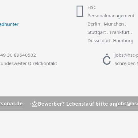
HSC
Personalmanagement
Berlin . München .
Stuttgart . Frankfurt .
Düsseldorf. Hamburg
+49 30 89540502
jobs@hsc-p
undesweiter Direktkontakt
Schreiben 
📩
jobs@hsc-personal
Bewerber? Lebenslauf bitte an