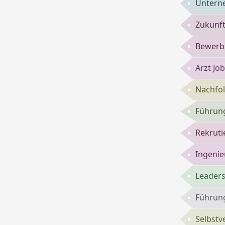
Untern
Zukunft
Bewerbu
Arzt Jo
Nachfol
Führung
Rekruti
Ingenie
Leaders
Führung
Selbst