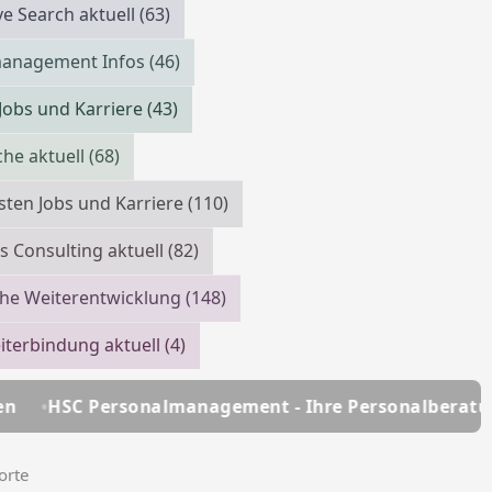
ve Search aktuell
(63)
management Infos
(46)
 Jobs und Karriere
(43)
che aktuell
(68)
isten Jobs und Karriere
(110)
s Consulting aktuell
(82)
che Weiterentwicklung
(148)
iterbindung aktuell
(4)
lmanagement - Ihre Personalberatung seit über 25 J
orte