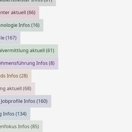
ter aktuell
(66)
nologie Infos
(16)
ile
(167)
lvermittlung aktuell
(61)
ehmensführung Infos
(8)
ds Infos
(28)
ing aktuell
(68)
 Jobprofile Infos
(160)
g Infos
(134)
enfokus Infos
(85)