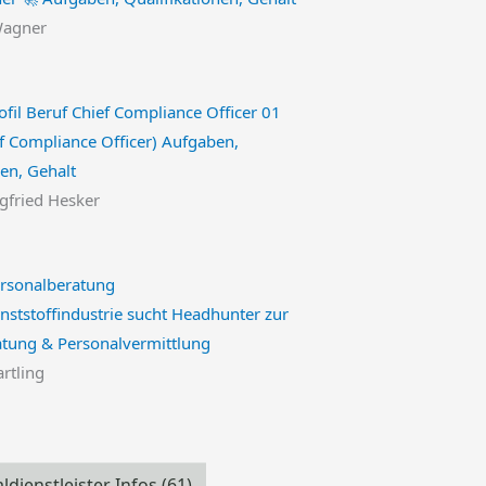
Wagner
f Compliance Officer) Aufgaben,
nen, Gehalt
egfried Hesker
ststoffindustrie sucht Headhunter zur
atung & Personalvermittlung
artling
ldienstleister Infos
(61)