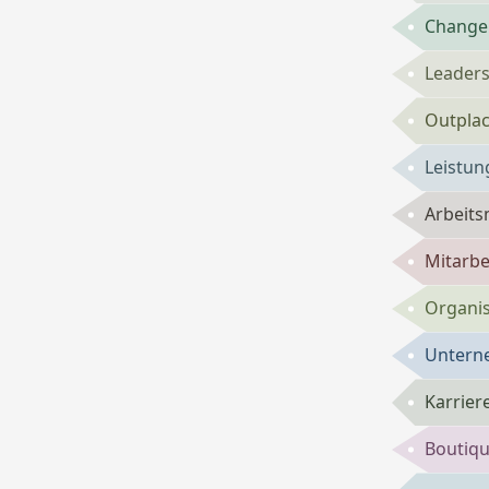
Change
Leaders
Outpla
Leistun
Arbeits
Mitarbe
Organis
Untern
Karrie
Boutiqu