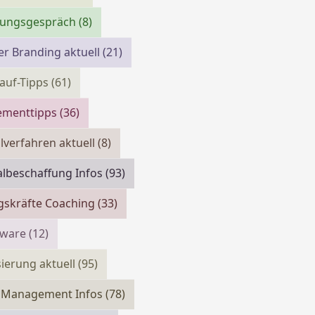
llungsgespräch
(8)
r Branding aktuell
(21)
auf-Tipps
(61)
menttipps
(36)
verfahren aktuell
(8)
lbeschaffung Infos
(93)
gskräfte Coaching
(33)
tware
(12)
isierung aktuell
(95)
m Management Infos
(78)