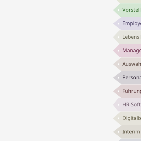
Vorste
Employe
Lebensl
Manage
Auswahl
Persona
Führun
HR-Sof
Digital
Interi