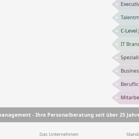
Executi
Talent
C-Level
IT Bran
Spezial
Busines
Berufli
Mitarbe
 Personalberatung seit über 25 Jahren
HSC Persona
Das Unternehmen
Stand