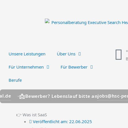
Zum
Inhalt
springen
Unsere Leistungen
Über Uns
B
Für Unternehmen
Für Bewerber
Berufe

jobs@hsc-personal.de
Bewerber? Lebenslauf bitte an
👉 Was ist SaaS
Veröffentlicht am:
22.06.2025