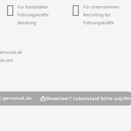
Für Kandidaten
Für Unternehmen
Führungskräfte
Recruiting für
Beratung
Führungskräfte
ersonal.de
Sie uns
📩
.de
jobs@hsc-pers
Bewerber? Lebenslauf bitte an