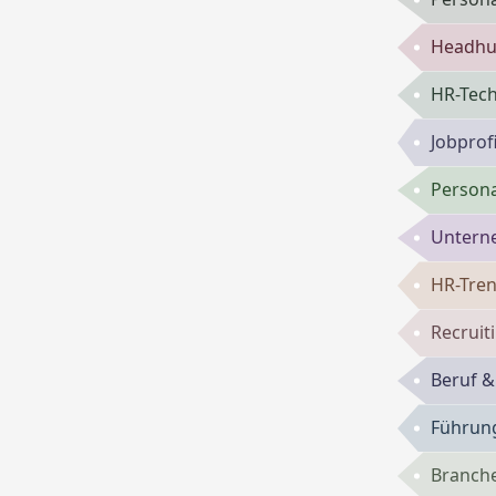
Headhun
HR-Tech
Jobprof
Persona
Untern
HR-Tren
Recruit
Beruf &
Führun
Branch