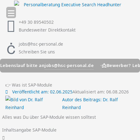
Zum
Inhalt
springen
+49 30 89540502
Bundesweiter Direktkontakt
jobs@hsc-personal.de
Schreiben Sie uns
📩
jobs@hsc-personal.de
enslauf bitte an
Bewerber? Lebens
👉 Was ist SAP-Module
Veröffentlicht am:
02.06.2025
Aktualisiert am: 06.08.2026
Autor des Beitrags:
Dr. Ralf
Reinhard
Alles was Du über SAP-Module wissen solltest
Inhaltsangabe SAP-Module