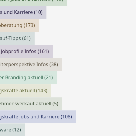
bs und Karriere
(10)
reberatung
(173)
auf-Tipps
(61)
 Jobprofile Infos
(161)
iterperspektive Infos
(38)
r Branding aktuell
(21)
skräfte aktuell
(143)
ehmensverkauf aktuell
(5)
skräfte Jobs und Karriere
(108)
tware
(12)