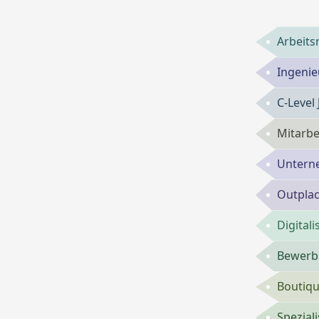
Arbeits
Ingenie
C-Level
Mitarbe
Untern
Outpla
Digital
Bewerbu
Boutiqu
Spezial