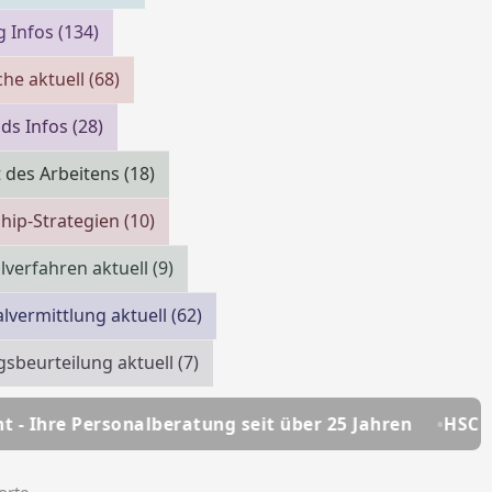
g Infos
(134)
che aktuell
(68)
ds Infos
(28)
 des Arbeitens
(18)
hip-Strategien
(10)
verfahren aktuell
(9)
lvermittlung aktuell
(62)
gsbeurteilung aktuell
(7)
beratung seit über 25 Jahren
HSC Personalmanagem