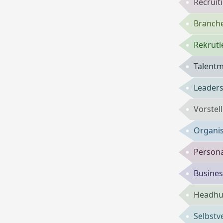
Recruit
Branch
Rekruti
Talent
Leaders
Vorste
Organis
Persona
Busines
Headhun
Selbst