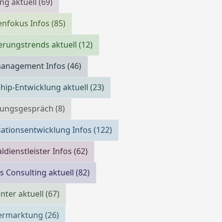
ing aktuell
(69)
enfokus Infos
(85)
erungstrends aktuell
(12)
management Infos
(46)
hip-Entwicklung aktuell
(23)
llungsgespräch
(8)
ationsentwicklung Infos
(122)
ldienstleister Infos
(62)
s Consulting aktuell
(82)
ter aktuell
(67)
vermarktung
(26)