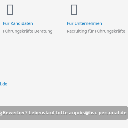
Für Kandidaten
Für Unternehmen
Führungskräfte Beratung
Recruiting für Führungskräfte
l.de
📩
jobs@hsc-personal.de
r? Lebenslauf bitte an
Bew