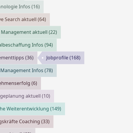
nologie Infos
(16)
ve Search aktuell
(64)
 Management aktuell
(22)
lbeschaffung Infos
(94)
menttipps
(36)
Jobprofile
(168)
m Management Infos
(78)
ehmenserfolg
(6)
geplanung aktuell
(10)
che Weiterentwicklung
(149)
gskräfte Coaching
(33)