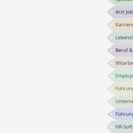
Arzt Jo
Karrie
Lebensl
Beruf &
Mitarbe
Employe
Führung
Untern
Führung
HR-Sof