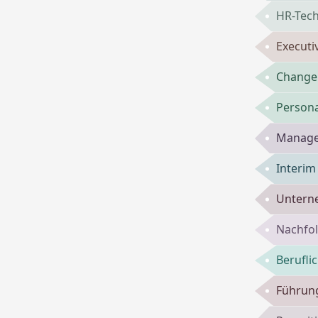
HR-Tech
Executi
Change
Persona
Manage
Interi
Untern
Nachfol
Berufli
Führun