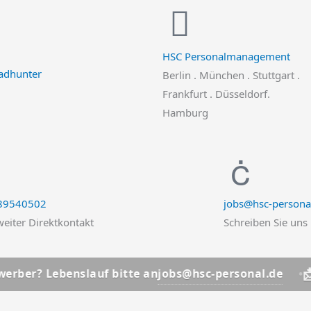
HSC Personalmanagement
Berlin . München . Stuttgart .
Frankfurt . Düsseldorf.
Hamburg
 89540502
jobs@hsc-persona
eiter Direktkontakt
Schreiben Sie uns
📩
jobs@hsc-personal.de
ebenslauf bitte an
Bewerbe