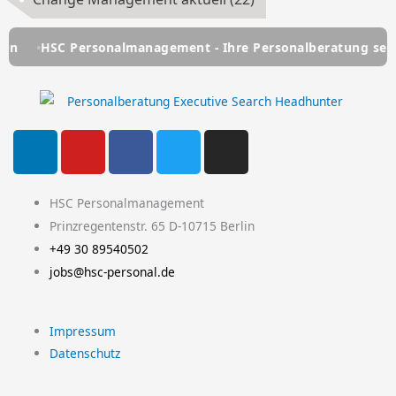
HSC Personalmanagement - Ihre Personalberatung seit über
L
Y
F
T
I
i
o
a
w
n
n
u
c
i
s
k
t
e
t
t
HSC Personalmanagement
e
u
b
t
a
Prinzregentenstr. 65 D-10715 Berlin
d
b
o
e
g
+49 30 89540502
i
e
o
r
r
jobs@hsc-personal.de
n
k
a
-
m
Impressum
f
Datenschutz