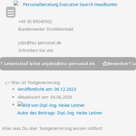
Zum
Inhalt
springen
+49 30 89540502
Bundesweiter Direktkontakt
jobs@hsc-personal.de
Schreiben Sie uns
📩
jobs@hsc-personal.de
benslauf bitte an
Bewerber? Leben
👉 Was ist Textgenerierung
Veröffentlicht am:
06.12.2023
Aktualisiert am: 04.06.2026
Autor des Beitrags:
Dipl.-Ing. Heike Leitner
Alles was Du über Textgenerierung wissen solltest