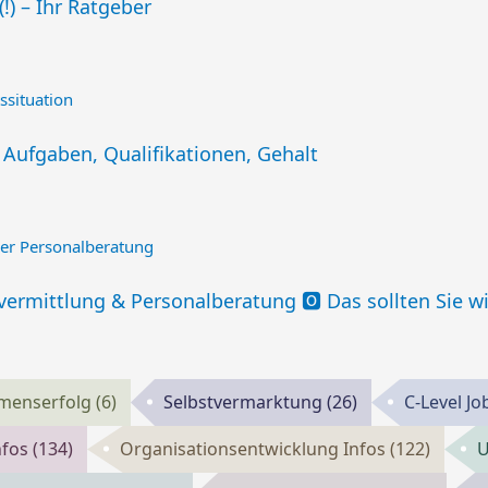
!) – Ihr Ratgeber
 Aufgaben, Qualifikationen, Gehalt
vermittlung & Personalberatung 🅾️ Das sollten Sie w
menserfolg
(6)
Selbstvermarktung
(26)
C-Level J
nfos
(134)
Organisationsentwicklung Infos
(122)
U