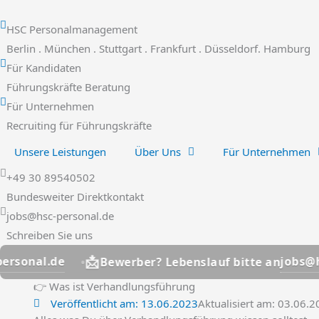
Zum
Inhalt
HSC Personalmanagement
springen
Berlin . München . Stuttgart . Frankfurt . Düsseldorf. Hamburg
Für Kandidaten
Führungskräfte Beratung
Für Unternehmen
Recruiting für Führungskräfte
Unsere Leistungen
Über Uns
Für Unternehmen
+49 30 89540502
Bundesweiter Direktkontakt
jobs@hsc-personal.de
Schreiben Sie uns
📩
de
jobs@hsc-perso
Bewerber? Lebenslauf bitte an
👉 Was ist Verhandlungsführung
Veröffentlicht am:
13.06.2023
Aktualisiert am: 03.06.