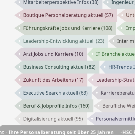
Mitarbeiterperspektive Infos
(38)
Ingenieur
Boutique Personalberatung aktuell
(57)
Unt
Führungskräfte Jobs und Karriere
(108)
Emp
Leadership-Entwicklung aktuell
(23)
Interi
Arzt Jobs und Karriere
(10)
IT Branche aktue
Business Consulting aktuell
(82)
HR-Trends 
Zukunft des Arbeitens
(17)
Leadership-Stra
Executive Search aktuell
(63)
Karriereberat
Beruf & Jobprofile Infos
(160)
Berufliche We
Digitalisierung aktuell
(95)
Personalvermittl
beratung seit über 25 Jahren
HSC Personalmanagem