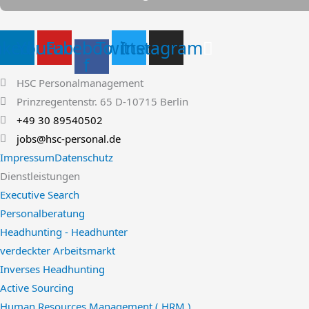
nkedin
Youtube
Facebook-
Twitter
Instagram
f
HSC Personalmanagement
Prinzregentenstr. 65 D-10715 Berlin
+49 30 89540502
jobs@hsc-personal.de
Impressum
Datenschutz
Dienstleistungen
Executive Search
Personalberatung
Headhunting - Headhunter
verdeckter Arbeitsmarkt
Inverses Headhunting
Active Sourcing
Human Resources Management ( HRM )