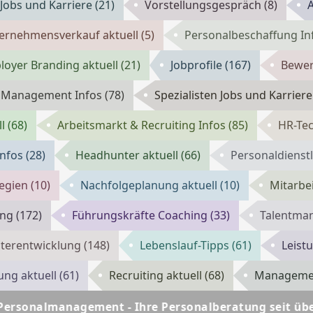
 Jobs und Karriere
(21)
Vorstellungsgespräch
(8)
ernehmensverkauf aktuell
(5)
Personalbeschaffung In
loyer Branding aktuell
(21)
Jobprofile
(167)
Bewer
m Management Infos
(78)
Spezialisten Jobs und Karrier
ll
(68)
Arbeitsmarkt & Recruiting Infos
(85)
HR-Tec
Infos
(28)
Headhunter aktuell
(66)
Personaldienstl
tegien
(10)
Nachfolgeplanung aktuell
(10)
Mitarbe
ung
(172)
Führungskräfte Coaching
(33)
Talentma
iterentwicklung
(148)
Lebenslauf-Tipps
(61)
Leist
ung aktuell
(61)
Recruiting aktuell
(68)
Manageme
ent - Ihre Personalberatung seit über 25 Jahren
H