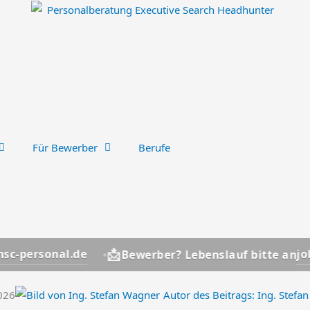
Für Bewerber
Berufe
📩
nal.de
jobs@hsc-p
Bewerber? Lebenslauf bitte an
2026
Autor des Beitrags:
Ing. Stefa