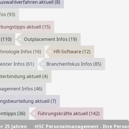
Auswahlverfahren aktuell
(8)
fos
(93)
bungstipps aktuell
(15)
e
(110)
Outplacement Infos
(19)
hnologie Infos
(16)
HR-Software
(12)
eister Infos
(61)
Branchenfokus Infos
(85)
iterbindung aktuell
(4)
nagement Infos
(46)
ungsbeurteilung aktuell
(7)
nttipps
(36)
Führungskräfte aktuell
(142)
SC Personalmanagement - Ihre Personalberatung seit