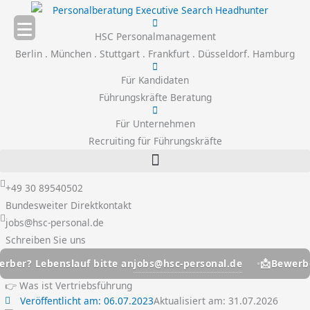
Zum
Inhalt
HSC Personalmanagement
springen
Berlin . München . Stuttgart . Frankfurt . Düsseldorf. Hamburg
Für Kandidaten
Führungskräfte Beratung
Für Unternehmen
Recruiting für Führungskräfte
+49 30 89540502
Bundesweiter Direktkontakt
jobs@hsc-personal.de
Schreiben Sie uns
📩
jobs@hsc-personal.de
Lebenslauf bitte an
Bewerber? Leb
👉 Was ist Vertriebsführung
Veröffentlicht am:
06.07.2023
Aktualisiert am: 31.07.2026