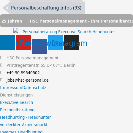
Personalbeschaffung Infos
(93)
HSC Personalmanagement - Ihre Personalberatung seit übe
nkedin
Youtube
Facebook-
Twitter
Instagram
f
HSC Personalmanagement
Prinzregentenstr. 65 D-10715 Berlin
+49 30 89540502
jobs@hsc-personal.de
Impressum
Datenschutz
Dienstleistungen
Executive Search
Personalberatung
Headhunting - Headhunter
verdeckter Arbeitsmarkt
Inverses Headhunting